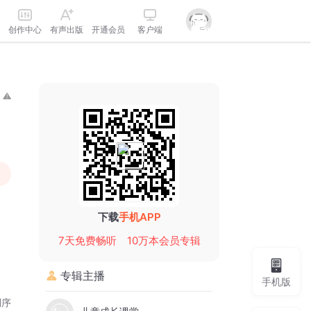
创作中心
有声出版
开通会员
客户端
下载
手机APP
7天免费畅听
10万本会员专辑
专辑主播
手机版
倒序