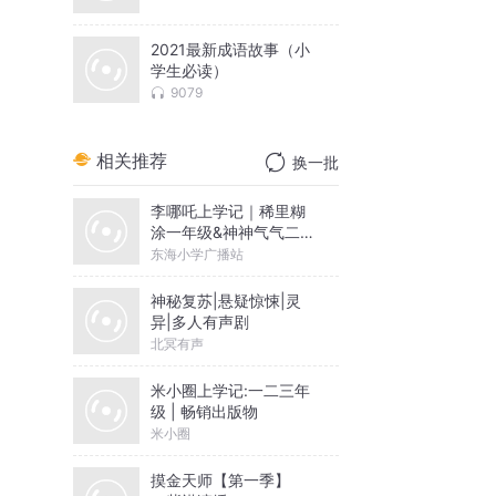
2021最新成语故事（小
学生必读）
9079
相关推荐
换一批
李哪吒上学记｜稀里糊
涂一年级&神神气气二年
级
东海小学广播站
神秘复苏|悬疑惊悚|灵
异|多人有声剧
北冥有声
米小圈上学记:一二三年
级 | 畅销出版物
米小圈
摸金天师【第一季】