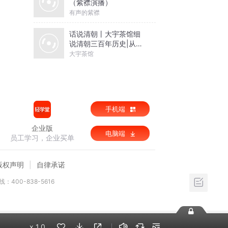
（紫襟演播）
有声的紫襟
话说清朝丨大宇茶馆细
说清朝三百年历史|从努
尔哈赤到末代皇帝溥仪|
大宇茶馆
康熙雍正乾隆
手机端
企业版
电脑端
员工学习，企业买单
版权声明
自律承诺
：400-838-5616
x
1.0