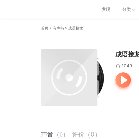
发现
分类
>
>
首页
有声书
成语接龙
成语接
1049
评价
（
0
）
声音
（
0
）