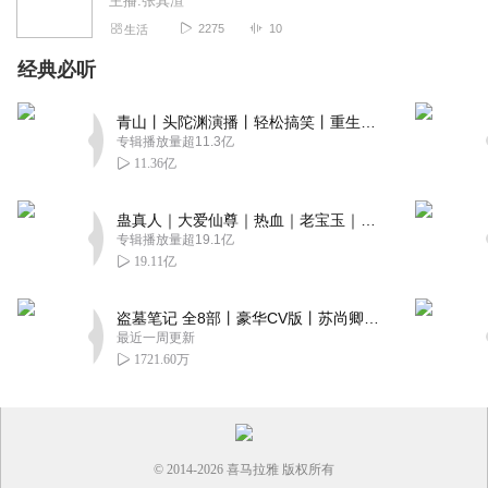
主播:张其渲
2275
10
生活
经典必听
青山丨头陀渊演播丨轻松搞笑丨重生穿越丨古代权谋丨VIP免费 | 多人有声剧
专辑播放量超11.3亿
11.36亿
蛊真人｜大爱仙尊｜热血｜老宝玉｜多人VIP免费有声剧
专辑播放量超19.1亿
19.11亿
盗墓笔记 全8部丨豪华CV版丨苏尚卿&边江 领衔 多人有声剧丨冠声文化丨南派三叔
最近一周更新
1721.60万
© 2014-
2026
喜马拉雅 版权所有