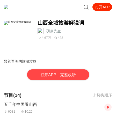
打开APP
山西全域旅游解说词
羽扇先生
4.67万
428
晋善晋美的旅游攻略
打
开
A
P
P，完整收听
节目(14)
切换顺序
五千年中国看山西
6081
10:25