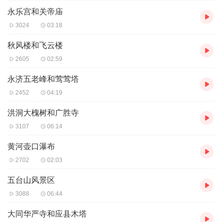
永乐宫和关帝庙
3024
03:18
秋风楼和飞云楼
2605
02:59
永济五老峰和莺莺塔
2452
04:19
洪洞大槐树和广胜寺
3107
06:14
黄河壶口瀑布
2702
02:03
五台山风景区
3088
06:44
大同华严寺和应县木塔