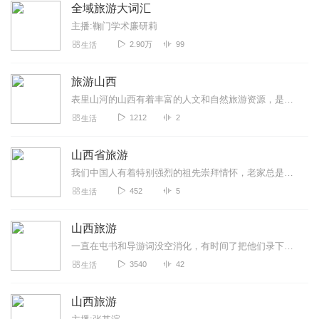
全域旅游大词汇
主播:鞠门学术廉研莉
2.90万
99
生活
旅游山西
表里山河的山西有着丰富的人文和自然旅游资源，是不折不扣的文物大省。但是由于自身的重视程度不足，宣传力度不够，使得很多人对我们的认识还仅仅停留在煤炭和黄土的层面上...
1212
2
生活
山西省旅游
我们中国人有着特别强烈的祖先崇拜情怀，老家总是牵挂着我们每个人的心魂，对于很多中国人来说，除了自己的家乡外，还会对另一个地方心驰神往，那就是山西省，因为在五六百...
452
5
生活
山西旅游
一直在屯书和导游词没空消化，有时间了把他们录下来偶尔听听如果有人爱听也可以听听看，版权完全不是我的不过不卖钱应该不侵权吧
3540
42
生活
山西旅游