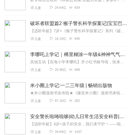
24.64亿
834
儿童
破坏者联盟篇2·猴子警长科学探案记|宝宝巴士故事
【适听年龄】7岁+《猴子警长科学探案记》系列《破坏者联盟篇1·猴子警长科学探案记》>>>《破坏者联盟篇2·猴子警长科学探案记》>>>《破坏者联盟篇3·猴子警长科...
16.19亿
846
儿童
李哪吒上学记｜稀里糊涂一年级&神神气气二年级
其他互动【东海小学李哪吒】开小红书账号啦，快来关注和李哪吒成为好朋友！有机会免费领儿童会员、官方周边！【点击加入】东海小学广播站圈子，更多互动！李哪吒全新冒险番...
25.96亿
498
儿童
米小圈上学记:一二三年级 | 畅销出版物
★米小圈漫画书发布啦★《爆笑米小圈》漫画书来啦《米小圈上学记》一二三年级正版广播剧！《米小圈上学记》系列是儿童作家北猫最新创作的儿童小说系列，作品诙谐幽默、好...
87.16亿
282
儿童
安全警长啦咘啦哆|幼儿日常生活安全科普|宝宝巴士
【适听年龄】4岁+孩子的安全，我们来守护！——啦咘啦哆警长宣孩子天生爱冒险，好奇心爆棚！不是在大马路上比赛跑，就是踩着椅子上下跳，怎样才能保护孩子平安长大？听...
34.84亿
1437
儿童