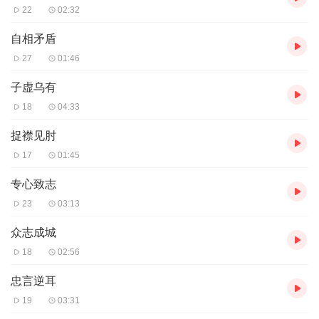
22
02:32
自相矛盾
27
01:46
子虚乌有
18
04:33
捉襟见肘
17
01:45
专心致志
23
03:13
众志成城
18
02:56
忠言逆耳
19
03:31