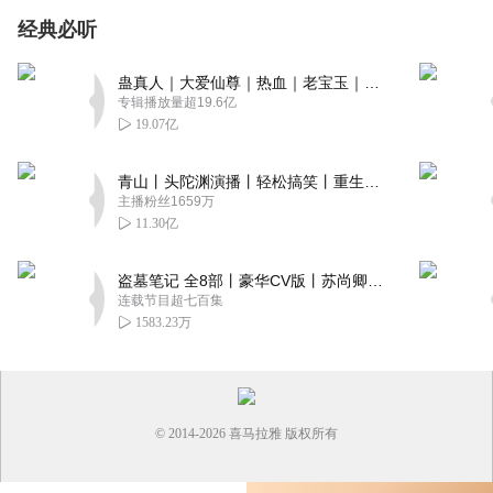
经典必听
蛊真人｜大爱仙尊｜热血｜老宝玉｜多人VIP免费有声剧
专辑播放量超19.6亿
19.07亿
青山丨头陀渊演播丨轻松搞笑丨重生穿越丨古代权谋丨VIP免费 | 多人有声剧
主播粉丝1659万
11.30亿
盗墓笔记 全8部丨豪华CV版丨苏尚卿&边江 领衔 多人有声剧丨冠声文化丨南派三叔
连载节目超七百集
1583.23万
© 2014-
2026
喜马拉雅 版权所有