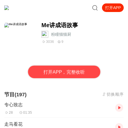
打开APP
Me讲成语故事
粉瞳猫猫厨
3036
9
打
开
A
P
P，完整收听
节目(197)
切换顺序
专心致志
28
01:35
走马看花