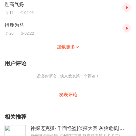
趾高气扬
11
04:06
指鹿为马
20
02:22
加载更多
用户评论
还没有评论，快来发表第一个评论！
发表评论
相关推荐
神探迈克狐· 千面怪盗|侦探大赛|灰狼危机|多多罗
新专辑点击收听《神探迈克狐·怪盗归来篇｜多多罗》！！！>>>点击进入主播橱窗购买《神探迈克狐》系列图书吧!<<<多多罗故事【点击前往】收听多多罗其他好玩有趣的故...