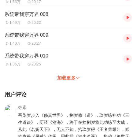
1.63万
20:17
系统带我穿万界 008
1.49万
20:22
系统带我穿万界 009
1.40万
20:27
系统带我穿万界 010
1.36万
20:25
加载更多
用户评论
冭素
吾柒岁步入《修真世界》，捌岁修《道》，玖岁练神功《三
生道诀》，历经《沧海》，終于在拾捌岁将此功练至大成，
从此《名扬天下》，无人不知，拾玖岁得《王者荣耀》，貳
拾岁得《星戒》传承，因此我《独步逍遥》，堪称《絶世天