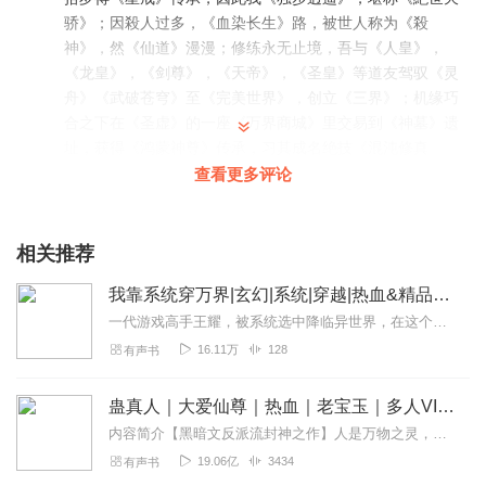
骄》；因殺人过多，《血染长生》路，被世人称为《殺
神》，然《仙道》漫漫；修练永无止境，吾与《人皇》，
《龙皇》，《剑尊》，《天帝》，《圣皇》等道友驾驭《灵
舟》《武破苍穹》至《完美世界》，创立《三界》；机缘巧
合之下在《圣虚》的一座《万界商城》里交易到《神墓》遗
址，获得《鸿蒙神尊》传承，习其成名绝技《混沌修真
诀》，欲《吞噬苍穹》，挥手《掌御万界》。吾之经历可用
查看更多评论
伍字表达-----《凡人修仙传》！
回复
2021-05-02
14
相关推荐
Lifehack
我靠系统穿万界|玄幻|系统|穿越|热血&精品多播
快更新啊！！！！！！！！
一代游戏高手王耀，被系统选中降临异世界，在这个充斥着魔道，武道还有机关道的世界。魔种，人类，神明三方大战，身为异世界的王耀该何去何从？上古洪荒，参悟鸿钧老祖合...
回复
2019-04-20
5
16.11万
128
有声书
JonasZ
蛊真人｜大爱仙尊｜热血｜老宝玉｜多人VIP免费有声剧
夏侯惇（dun） 字认不认识也就罢了 难道都没听别人说过此
内容简介【黑暗文反派流封神之作】人是万物之灵，蛊是天地真精。一个穿越者不断重生的故事。一个养蛊、炼蛊、用蛊的奇特世界。配音组（男角色）老宝玉旁白...
人姓名吗 文化没有 常识也没有 真可怜的主播
19.06亿
3434
有声书
回复
2022-05-26
3