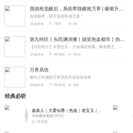
我假死觉醒后，系统带我横推万界 | 爆燃升级流 | 爽文 | 逆袭
血瞳裂界，斩天道者终成天道！
懵比树上懵逼果，懵逼树下你和我。懵逼树下排排坐，一人
一个懵逼果。懵逼还有你和我，原来懵逼不止我。懵逼树下
7970
96
有声书
懵逼魂，懵逼魂中懵逼人。一人一个懵逼魂，人生懵逼最销
魂。一人一座懵逼坟，来世还做懵逼人。
第九特区丨头陀渊演播丨搞笑热血都市丨伪戒丨VIP免费多人有声剧
回复
2022-03-16
3
【内容简介】灾变过后，大地满目疮痍。粮食匮乏，资源紧俏，局势混乱……一位从待规划区杀出来的青年，背对着漫天黄沙，孤身来到九区谋生，却不曾想偶然结识三五好友，一念...
44.35亿
2813
有声书
万界小说第一要素，章节标题
万界系统
回复
2022-03-09
3
都市少年偶得万界系统开创史诗传奇
98.61万
342
有声书
皮皮大王啊
经典必听
我在现实生活中自卑懦弱不敢和任何人发生冲突也不敢侮骂
别人生怕被人殴打但是在网络上...... 本尊！意气风发！睥睨
天下！辱骂网友！唯我独尊！天不生我键盘侠！喷道万古如
蛊真人｜大爱仙尊｜热血｜老宝玉｜多人VIP免费有声剧
长夜！键来！仙之巅！傲世间！有我键盘就有天，大河之健
专辑播放量超19.5亿
19.06亿
天上来！一键横天镇世间，破红尘，杀尽仙。一健在手，斩
九天！倘若世间无真仙，我愿持健化为仙