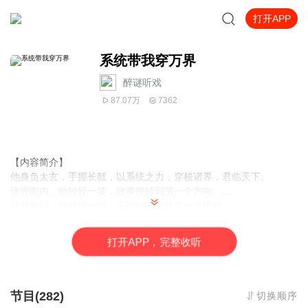
打开APP
系统带我穿万界
醉谜听戏
87.07万
7362
【内容简介】
他身负太玄，手握长戟，以系统之力，穿梭诸界，君临天下。
珠光阁内，他轻轻一笑，故事便转到另一个方向……
建安年间，他伸戟一指，三国时代便换了一个模样……
西湖水边，他微微一笑：“报恩方可成仙。你信吗？”……
陈塘关外，他把玩着手中的圆圈，道：“好玩”……
打
开
A
P
P，完整收听
【作者/主播简介】
作者：明少江南，网络小说作家。
主播：醉谜听戏
节目(282)
切换顺序