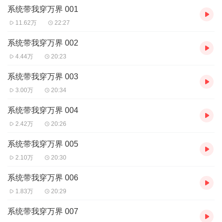
系统带我穿万界 001
【购买须知】
1、本作品为付费有声书，前58集为免费试听，购买成功后，即可收
11.62万
22:27
听，可下载重复收听。
2、版权归原作者所有，严禁翻录成任何形式，严禁在任何第三方平
系统带我穿万界 002
台传播，违者将追究其法律责任。
4.44万
20:23
3、如在充值/购买环节遇到问题，可以通过页面右上方按钮，分享至
微信内使用微信支付完成购买。
系统带我穿万界 003
4、在购买过程中，如果你有任何问题，可以在微信搜索公众号
3.00万
20:34
【bestxmly】或搜索【喜马拉雅付费精品】来随时咨询问题，也可
以拨打客服电话：4008385616或者0514-82395847。
系统带我穿万界 004
2.42万
20:26
系统带我穿万界 005
2.10万
20:30
系统带我穿万界 006
1.83万
20:29
系统带我穿万界 007