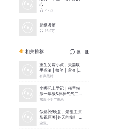
心
2.7万
超级贤婿
16.9万
相关推荐
换一批
重生另嫁小叔，夫妻联
手虐渣 | 搞笑 | 虐渣 |
双重生 | 绝世爽文
有声黑特
李哪吒上学记｜稀里糊
涂一年级&神神气气二年
级
东海小学广播站
似锦|张晚意、景甜主演
影视原著|冬天的柳叶|尘
萱&雪月之下领衔|多人
尘萱_
有声剧