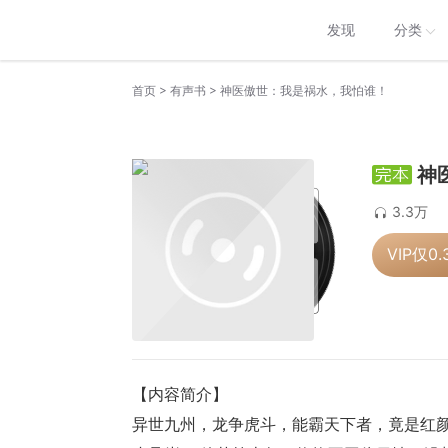
发现
分类
>
>
首页
有声书
神医傲世：我是祸水，我怕谁！
神
3.3万
VIP仅
0.
【内容简介】
异世九州，龙争虎斗，能霸天下者，竟是红颜