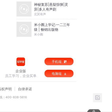
神秘复苏|悬疑惊悚|灵
异|多人有声剧
北冥有声
米小圈上学记:一二三年
级 | 畅销出版物
米小圈
手机端
企业版
电脑端
员工学习，企业买单
版权声明
自律承诺
：400-838-5616