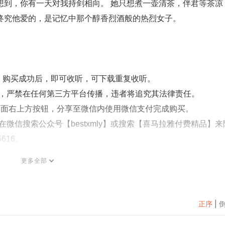
想到，你有一天对我持剑相向。 她只想煮一壶清茶，伴君等茶凉
终究他爱的，是记忆中那个醇香烈酒般的热烈女子。
听，购买成功后，即可收听，可下载重复收听。
式，严禁在任何第三方平台传播，违者将追究其法律责任。
页面右上方按钮，分享至微信内使用微信支付完成购买。
微信搜索公众号【bestxmly】或搜索【喜马拉雅付费精品】来
616。
更多全部
正序
|