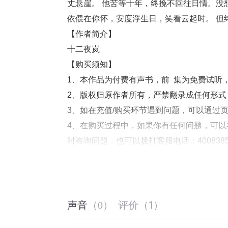
丈悬崖。 他苦等十年，终挽不回往日情。没
依偎在你怀，安度浮生日，笑看云起时。 但
【作者简介】
十二夜岚
【购买须知】
1、本作品为付费有声书，前  集为免费试
2、版权归原作者所有，严禁翻录成任何形
3、如在充值/购买环节遇到问题，可以通过
4、在购买过程中，如果你有任何问题，可以在
时咨询问题，也可以拨打客服电话：4008385
评价
（
1
）
声音
（
0
）