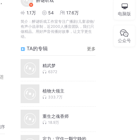
醉谜听戏
，
1.1万
54
17.6万
电脑版
简介：
醉谜听戏工作室专注广播剧/儿童读物/
有声小说录制，近2000人播音团队，我们只
做精品。用好声音传播好故事，让文字更生
动。
公众号
TA的专辑
更多
精武梦
6372
随
植物大领主
333.7万
重生之魂香师
18.9万
倒序
定力：守住一颗宁静的