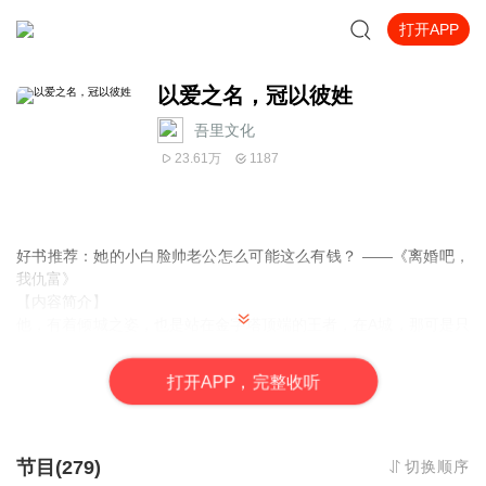
打开APP
以爱之名，冠以彼姓
吾里文化
23.61万
1187
好书推荐：
她的小白脸帅老公怎么可能这么有钱？ ——《离婚吧，
我仇富》
【内容简介】
他，有着倾城之姿，也是站在金字塔顶端的王者，在A城，那可是只
手遮天的主。过去，他是同学的小叔；可如今，他却成了她的丈
夫！他冷漠如冰：“车、房、钱随你选，但爱这个东西，我给不了
打
开
A
P
P，完整收听
你。”从此，她在人前假惺惺地喊他老公；人后却疏离地称呼他为
——顾先生！
【主播简介】
节目(279)
切换顺序
星儿、执事，有声小说播讲者，代表作品《以爱之名，冠以彼姓》