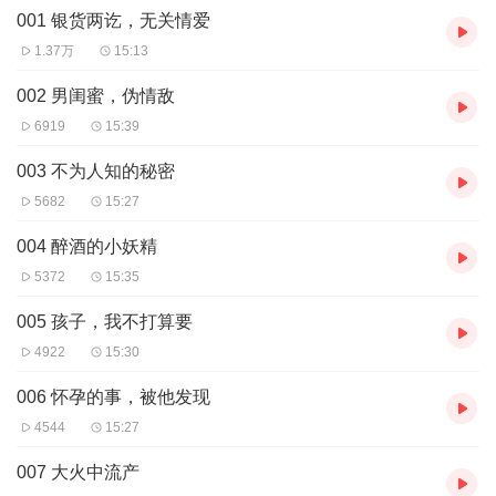
001 银货两讫，无关情爱
【作者简介】
西子倾城，代表作品《以爱之名，冠以彼姓》
1.37万
15:13
【购买须知】
1、《
以爱之名，冠以彼姓
》为付费有声书，单集0.2喜币，日更2
002 男闺蜜，伪情敌
集。前31集为免费章节，敬请关注。
6919
15:39
2、版权归原作者所有，严禁翻录成任何形式，严禁在任何第三方平
台传播，违者将追究其法律责任。
003 不为人知的秘密
3、如在充值/购买环节遇到问题，可以通过页面右上方按钮，分享至
5682
15:27
微信内使用微信支付完成购买。
4、在购买过程中，如果你有任何问题，可以在微信搜索公众号
004 醉酒的小妖精
【bestxmly】或搜索【喜马拉雅付费精品】来随时咨询问题，也可
5372
15:35
以拨打客服电话：4008385616
005 孩子，我不打算要
4922
15:30
006 怀孕的事，被他发现
4544
15:27
007 大火中流产