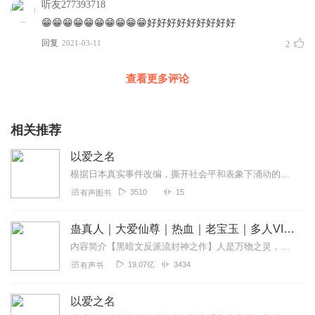
听友277393718
😁😁😁😁😁😁😁😁😁😁好好好好好好好好好
回复
2021-03-11
2
查看更多评论
相关推荐
以爱之名
根据日本真实事件改编，撕开社会平和表象下涌动的暗疮，媲美东野圭吾的女性犯罪小说家姬野薰子首本中译作品！
3510
15
有声图书
蛊真人｜大爱仙尊｜热血｜老宝玉｜多人VIP免费有声剧
内容简介【黑暗文反派流封神之作】人是万物之灵，蛊是天地真精。一个穿越者不断重生的故事。一个养蛊、炼蛊、用蛊的奇特世界。配音组（男角色）老宝玉旁白...
19.07亿
3434
有声书
以爱之名