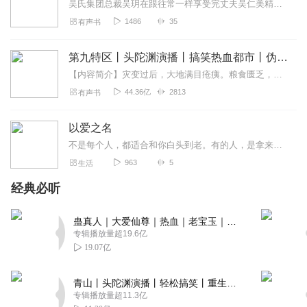
吴氏集团总裁吴玥在跟往常一样享受完丈夫吴仁美精心的照料后出门，却突然被电话告知患有阿尔兹海默的母亲居然在疗养院差点被人打死。而始作俑者竟是她那个伪装成绝世好男人...
1486
35
有声书
第九特区丨头陀渊演播丨搞笑热血都市丨伪戒丨VIP免费多人有声剧
【内容简介】灾变过后，大地满目疮痍。粮食匮乏，资源紧俏，局势混乱……一位从待规划区杀出来的青年，背对着漫天黄沙，孤身来到九区谋生，却不曾想偶然结识三五好友，一念...
44.36亿
2813
有声书
以爱之名
不是每个人，都适合和你白头到老。有的人，是拿来成长的；有的人，是拿来一起生活的；有的人，是拿来一辈子怀念的。有时候不是不信任你，只是因为我比...
963
5
生活
经典必听
蛊真人｜大爱仙尊｜热血｜老宝玉｜多人VIP免费有声剧
专辑播放量超19.6亿
19.07亿
青山丨头陀渊演播丨轻松搞笑丨重生穿越丨古代权谋丨VIP免费 | 多人有声剧
专辑播放量超11.3亿