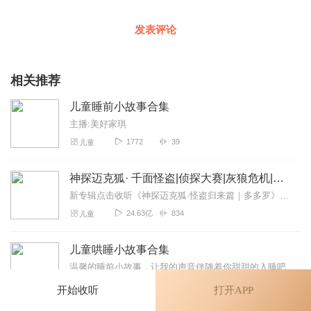
发表评论
相关推荐
儿童睡前小故事合集
主播:美好家琪
1772
39
儿童
神探迈克狐· 千面怪盗|侦探大赛|灰狼危机|多多罗
新专辑点击收听《神探迈克狐·怪盗归来篇｜多多罗》！！！>>>点击进入主播橱窗购买《神探迈克狐》系列图书吧!<<<多多罗故事【点击前往】收听多多罗其他好玩有趣的故...
24.63亿
834
儿童
儿童哄睡小故事合集
温馨的睡前小故事，让我的声音伴随着你甜甜的入睡吧
442
12
儿童
开始收听
打开APP