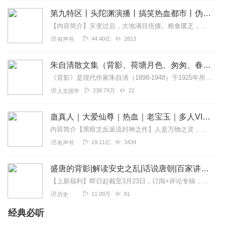
第九特区丨头陀渊演播丨搞笑热血都市丨伪戒丨VIP免费多人有声剧
【内容简介】灾变过后，大地满目疮痍。粮食匮乏，资源紧俏，局势混乱……一位从待规划区杀出来的青年，背对着漫天黄沙，孤身来到九区谋生，却不曾想偶然结识三五好友，一念...
44.40亿
2813
有声书
朱自清散文集（背影、荷塘月色、匆匆、春、一封信）
《背影》是现代作家朱自清（1898-1948）于1925年所写的一篇回忆性散文。这篇散文叙述的是作者离开南京到北京大学，父亲送他到浦口火车站，照料他上车，并替他...
238.79万
21
人文国学
蛊真人｜大爱仙尊｜热血｜老宝玉｜多人VIP免费有声剧
内容简介【黑暗文反派流封神之作】人是万物之灵，蛊是天地真精。一个穿越者不断重生的故事。一个养蛊、炼蛊、用蛊的奇特世界。配音组（男角色）老宝玉旁白...
19.11亿
3434
有声书
盛唐的背影|解读安史之乱|话说唐朝|百家讲坛经典
【上新福利】即日起截至3月23日，订阅+评论专辑，将根据用户收听时长+评论走心程度，在“专辑评价区”随机抽取1位真爱粉送纸书1本！【社群福利】欢迎熊猫君的粉丝听...
11.09万
81
历史
经典必听