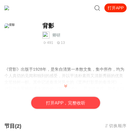
打开APP
背影
卿研
491
13
《背影》出版于1928年，是朱自清第一本散文集，集中所作，均为
个人真切的见闻和独到的感受，并以平淡朴素而又清新秀丽的优美
文笔独树一帜。其中记述秦淮河风光的《桨声灯影里的秦淮河》，
抒写静夜里独自漫步池边的 《荷塘月色》，是文情并茂、脍炙人口
的绝佳名篇。《背影》则以朴实无华的文字，真挚强烈的感情，描
写了家庭遭到变故，父亲到车站送别远行的儿子这一极富情味的动
打
开
A
P
P，完整收听
人场景。
节目(2)
切换顺序