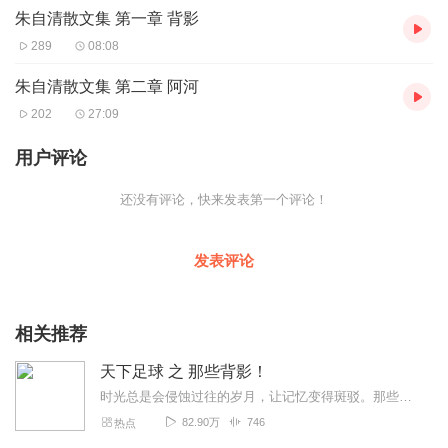
朱自清散文集 第一章 背影
289
08:08
朱自清散文集 第二章 阿河
202
27:09
用户评论
还没有评论，快来发表第一个评论！
发表评论
相关推荐
天下足球 之 那些背影！
时光总是会侵蚀过往的岁月，让记忆变得斑驳。那些陪伴过我们的球星，那些影响过足坛的传奇，用他们脚下的足球，描绘出了多彩斑斓的绿茵世界。我们怀念过去，因为那里有曾...
82.90万
746
热点