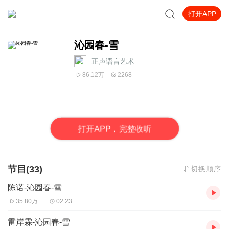
打开APP
沁园春-雪
正声语言艺术
86.12万
2268
打
开
A
P
P，完整收听
节目(33)
切换顺序
陈诺-沁园春-雪
35.80万
02:23
雷岸霖-沁园春-雪