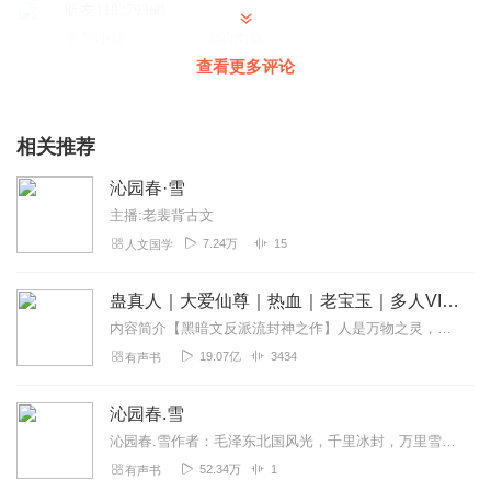
听友110279360
全是小孩…………，读的肉麻
查看更多评论
回复
2020-04-27
9
1366665cbjp
相关推荐
全是小孩，读的太难受了
回复
2020-09-06
6
沁园春·雪
主播:老裴背古文
石思雨
7.24万
15
人文国学
33个人有水浒传108个的气势！
回复
2025-08-18
0
蛊真人｜大爱仙尊｜热血｜老宝玉｜多人VIP免费有声剧
内容简介【黑暗文反派流封神之作】人是万物之灵，蛊是天地真精。一个穿越者不断重生的故事。一个养蛊、炼蛊、用蛊的奇特世界。配音组（男角色）老宝玉旁白...
紫灵_Zl
19.07亿
3434
有声书
是培训学校老师辅导的吧?孩子们读的都很好，老师要把每个
字的读音落实准确，我提出一个异议，“还看今朝”中的“还”应
沁园春.雪
该读huan吧?
沁园春.雪作者：毛泽东北国风光，千里冰封，万里雪飘。望长城内外，惟馀莽莽；大河上下，顿失滔滔。山舞银蛇，原驰蜡象，欲与天公试比高。须晴日，看红妆素...
回复
2023-05-16
0
52.34万
1
有声书