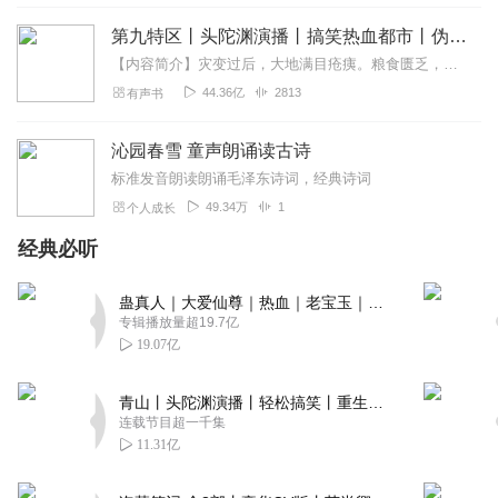
第九特区丨头陀渊演播丨搞笑热血都市丨伪戒丨VIP免费多人有声剧
【内容简介】灾变过后，大地满目疮痍。粮食匮乏，资源紧俏，局势混乱……一位从待规划区杀出来的青年，背对着漫天黄沙，孤身来到九区谋生，却不曾想偶然结识三五好友，一念...
44.36亿
2813
有声书
沁园春雪 童声朗诵读古诗
标准发音朗读朗诵毛泽东诗词，经典诗词
49.34万
1
个人成长
经典必听
蛊真人｜大爱仙尊｜热血｜老宝玉｜多人VIP免费有声剧
专辑播放量超19.7亿
19.07亿
青山丨头陀渊演播丨轻松搞笑丨重生穿越丨古代权谋丨VIP免费 | 多人有声剧
连载节目超一千集
11.31亿