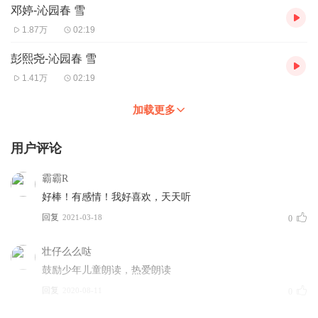
邓婷-沁园春 雪
1.87万
02:19
彭熙尧-沁园春 雪
1.41万
02:19
加载更多
用户评论
霸霸R
好棒！有感情！我好喜欢，天天听
回复
2021-03-18
0
壮仔么么哒
鼓励少年儿童朗读，热爱朗读
回复
2020-08-11
0