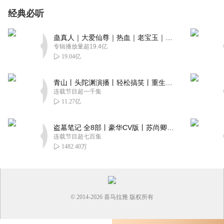
经典必听
蛊真人｜大爱仙尊｜热血｜老宝玉｜多人VIP免费有声剧
专辑播放量超19.4亿
19.04亿
青山丨头陀渊演播丨轻松搞笑丨重生穿越丨古代权谋丨VIP免费 | 多人有声剧
连载节目超一千集
11.27亿
盗墓笔记 全8部丨豪华CV版丨苏尚卿&边江 领衔 多人有声剧丨冠声文化丨南派三叔
连载节目超七百集
1482.40万
© 2014-
2026
喜马拉雅 版权所有