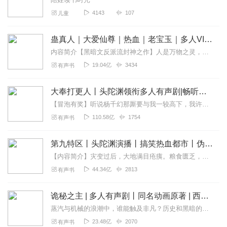
4143
107
儿童
蛊真人｜大爱仙尊｜热血｜老宝玉｜多人VIP免费有声剧
内容简介【黑暗文反派流封神之作】人是万物之灵，蛊是天地真精。一个穿越者不断重生的故事。一个养蛊、炼蛊、用蛊的奇特世界。配音组（男角色）老宝玉旁白...
19.04亿
3434
有声书
大奉打更人丨头陀渊领衔多人有声剧|畅听全集|王鹤棣、田曦薇主演影视剧原著|卖报小郎君
【冒泡有奖】听说杨千幻那厮要与我一较高下，我许七安要开始装叉了！快进入声音播放页戳下方输入框，冒个泡偷偷告诉我，我要用哪些诗词才能胜过他？说得好的，有赏！202...
110.58亿
1754
有声书
第九特区丨头陀渊演播丨搞笑热血都市丨伪戒丨VIP免费多人有声剧
【内容简介】灾变过后，大地满目疮痍。粮食匮乏，资源紧俏，局势混乱……一位从待规划区杀出来的青年，背对着漫天黄沙，孤身来到九区谋生，却不曾想偶然结识三五好友，一念...
44.34亿
2813
有声书
诡秘之主 | 多人有声剧丨同名动画原著 | 西幻克苏鲁 | 乌贼作品
蒸汽与机械的浪潮中，谁能触及非凡？历史和黑暗的迷雾里，又是谁在耳语？我从诡秘中醒来，睁眼看见这个世界：枪械，大炮，巨舰，飞空艇，差分机；魔药，占卜，诅咒，倒吊人...
23.48亿
2070
有声书