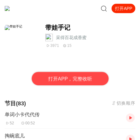
打开APP
带娃手记
采得百花成香蜜
3971
15
打
开
A
P
P，完整收听
节目(83)
切换顺序
单词小卡代代传
52
00:52
掏碗底儿