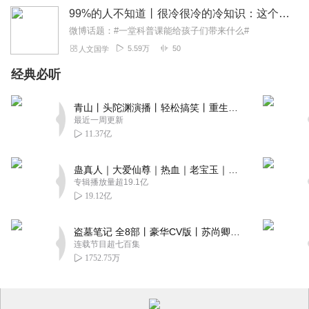
99%的人不知道丨很冷很冷的冷知识：这个问题超纲了
微博话题：#一堂科普课能给孩子们带来什么#
5.59万
50
人文国学
经典必听
青山丨头陀渊演播丨轻松搞笑丨重生穿越丨古代权谋丨VIP免费 | 多人有声剧
最近一周更新
11.37亿
蛊真人｜大爱仙尊｜热血｜老宝玉｜多人VIP免费有声剧
专辑播放量超19.1亿
19.12亿
盗墓笔记 全8部丨豪华CV版丨苏尚卿&边江 领衔 多人有声剧丨冠声文化丨南派三叔
连载节目超七百集
1752.75万