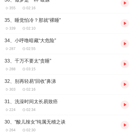
355
02:16
35、睡觉怕冷？那就“裸睡”
339
02:10
34、小呼噜暗藏“大危险”
287
02:55
33、千万不要太“贪睡”
288
03:15
32、别再轻易“回收”鼻涕
303
02:16
31、洗澡时间太长易致癌
224
02:34
30、“酸儿辣女”纯属无稽之谈
264
02:30