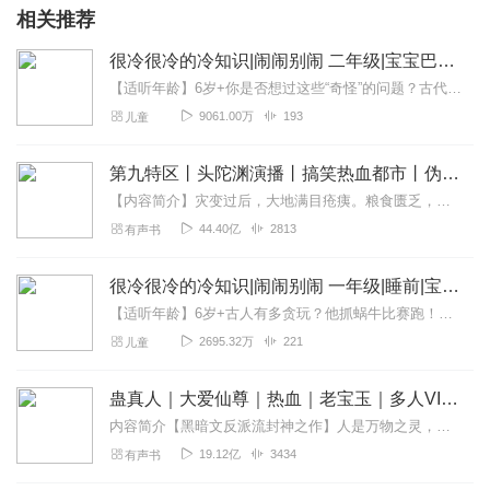
相关推荐
很冷很冷的冷知识|闹闹别闹 二年级|宝宝巴士故事
【适听年龄】6岁+你是否想过这些“奇怪”的问题？古代的孩子放不放暑假?史上最大的轿子有多大？古代也有天气预报吗？你是否听过这些“惊人”的知识？银杏树：我也分公母...
9061.00万
193
儿童
第九特区丨头陀渊演播丨搞笑热血都市丨伪戒丨VIP免费多人有声剧
【内容简介】灾变过后，大地满目疮痍。粮食匮乏，资源紧俏，局势混乱……一位从待规划区杀出来的青年，背对着漫天黄沙，孤身来到九区谋生，却不曾想偶然结识三五好友，一念...
44.40亿
2813
有声书
很冷很冷的冷知识|闹闹别闹 一年级|睡前|宝宝巴士
【适听年龄】6岁+古人有多贪玩？他抓蜗牛比赛跑！古人有多胆大？他借皇宫来请客！古人有多胆小？他被一场雨吓跑！...闹闹系列《别笑！这些历史都是真的》兄弟篇《很冷...
2695.32万
221
儿童
蛊真人｜大爱仙尊｜热血｜老宝玉｜多人VIP免费有声剧
内容简介【黑暗文反派流封神之作】人是万物之灵，蛊是天地真精。一个穿越者不断重生的故事。一个养蛊、炼蛊、用蛊的奇特世界。配音组（男角色）老宝玉旁白...
19.12亿
3434
有声书