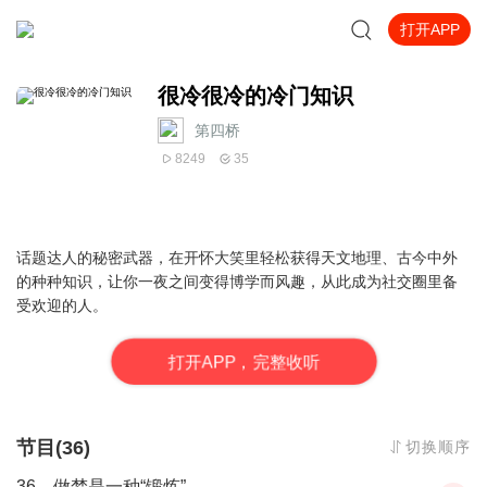
打开APP
很冷很冷的冷门知识
第四桥
8249
35
话题达人的秘密武器，在开怀大笑里轻松获得天文地理、古今中外
的种种知识，让你一夜之间变得博学而风趣，从此成为社交圈里备
受欢迎的人。
打
开
A
P
P，完整收听
节目(36)
切换顺序
36、做梦是一种“锻炼”