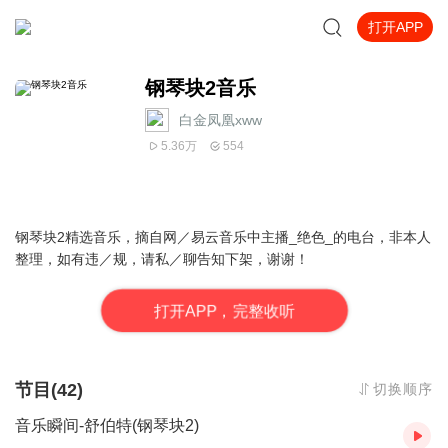
打开APP
钢琴块2音乐
白金凤凰xww
5.36万
554
钢琴块2精选音乐，摘自网／易云音乐中主播_绝色_的电台，非本人
整理，如有违／规，请私／聊告知下架，谢谢！
打
开
A
P
P，完整收听
节目(42)
切换顺序
音乐瞬间-舒伯特(钢琴块2)