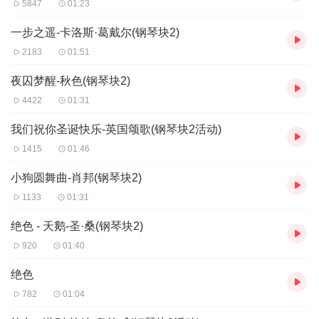
5847
01:23
一步之遥-卡洛斯·葛戴尔(钢琴块2)
2183
01:51
夜囚梦醒-秋色(钢琴块2)
4422
01:31
我们祝你圣诞快乐-英国颂歌(钢琴块2活动)
1415
01:46
小狗圆舞曲-肖邦(钢琴块2)
1133
01:31
绝色 - 天鹅-圣·桑(钢琴块2)
920
01:40
绝色
782
01:04