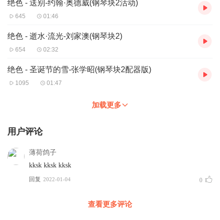
绝色 - 送别-约翰·奥德威(钢琴块2活动)
645
01:46
绝色 - 逝水·流光-刘家澳(钢琴块2)
654
02:32
绝色 - 圣诞节的雪-张学昭(钢琴块2配器版)
1095
01:47
加载更多
用户评论
薄荷鸽子
kksk kksk kksk
回复
2022-01-04
0
查看更多评论