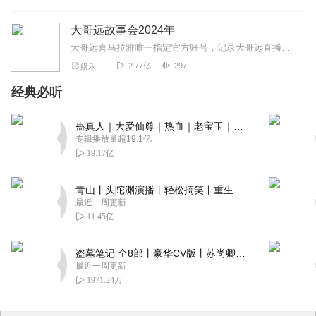
大哥远故事会2024年
大哥远喜马拉雅唯一指定官方账号，记录大哥远直播时讲述每段故事会，用最接地气的东北话带你身临其境走进每一段故事会，你笑了就行，不要纠结故事的真实性。故事消失的就是...
2.77亿
297
娱乐
经典必听
蛊真人｜大爱仙尊｜热血｜老宝玉｜多人VIP免费有声剧
专辑播放量超19.1亿
19.17亿
青山丨头陀渊演播丨轻松搞笑丨重生穿越丨古代权谋丨VIP免费 | 多人有声剧
最近一周更新
11.45亿
盗墓笔记 全8部丨豪华CV版丨苏尚卿&边江 领衔 多人有声剧丨冠声文化丨南派三叔
最近一周更新
1971.24万