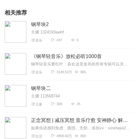
相关推荐
钢琴块2
主播:1324193awhf
437
5
音乐
《钢琴轻音乐》放松必听1000首
钢琴轻音乐要红叶：喜欢这里发布的所有专辑可以关注主播喔，加油！《钢琴轻音乐》放松必听1000首，放松身心就听钢琴轻音乐！！！钢琴轻音乐创作结构简单、节奏明快、...
3149.53万
965
音乐
钢琴块二
主播:113568744
309
25
儿童
正念冥想 | 减压冥想 音乐疗愈 安神静心 解郁降噪
如果你还感到焦虑、困惑、无助，添加vx：xinshejie2018、vx公众号：宣萱心伴，与主播宣萱开启心灵交流之旅，共建温暖的精神家园！如果你喜欢我的内容，请...
4958.60万
669
生活