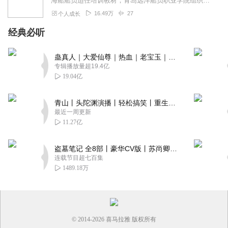
海船船员适任培训教材，青岛远洋船员职业学院组织编写（2019版）
16.49万
27
个人成长
经典必听
蛊真人｜大爱仙尊｜热血｜老宝玉｜多人VIP免费有声剧
专辑播放量超19.4亿
19.04亿
青山丨头陀渊演播丨轻松搞笑丨重生穿越丨古代权谋丨VIP免费 | 多人有声剧
最近一周更新
11.27亿
盗墓笔记 全8部丨豪华CV版丨苏尚卿&边江 领衔 多人有声剧丨冠声文化丨南派三叔
连载节目超七百集
1489.18万
© 2014-
2026
喜马拉雅 版权所有