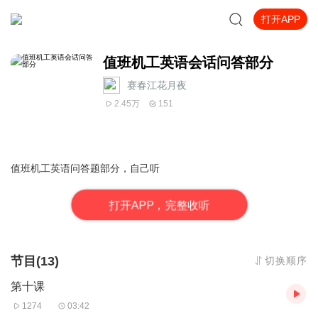
打开APP
值班机工英语会话问答部分
赛春江花月夜
2.45万
151
值班机工英语问答题部分，自己听
打
开
A
P
P，完整收听
节目(13)
切换顺序
第十课
1274
03:42