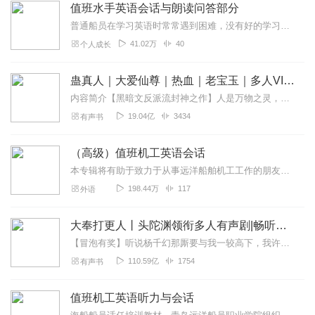
值班水手英语会话与朗读问答部分
普通船员在学习英语时常常遇到困难，没有好的学习工具用来学习水手英语听力与会话，而英语对他们来说，也是最大的难题，好多人在英语面前不知所措，而喜马拉雅这个平台恰好...
41.02万
40
个人成长
蛊真人｜大爱仙尊｜热血｜老宝玉｜多人VIP免费有声剧
内容简介【黑暗文反派流封神之作】人是万物之灵，蛊是天地真精。一个穿越者不断重生的故事。一个养蛊、炼蛊、用蛊的奇特世界。配音组（男角色）老宝玉旁白...
19.04亿
3434
有声书
（高级）值班机工英语会话
本专辑将有助于致力于从事远洋船舶机工工作的朋友们，祝你们顺利通过考试，拿到适任证书。
198.44万
117
外语
大奉打更人丨头陀渊领衔多人有声剧|畅听全集|王鹤棣、田曦薇主演影视剧原著|卖报小郎君
【冒泡有奖】听说杨千幻那厮要与我一较高下，我许七安要开始装叉了！快进入声音播放页戳下方输入框，冒个泡偷偷告诉我，我要用哪些诗词才能胜过他？说得好的，有赏！202...
110.59亿
1754
有声书
值班机工英语听力与会话