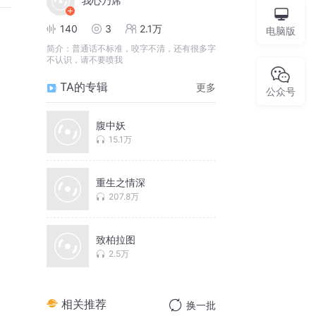
我心乃席
140
3
2.1万
电脑版
简介：
普通话不标准，咬字不清，还有很多字
不认识，请不要喷我
TA的专辑
更多
公众号
腹中妖
15.1万
重生之情深
207.8万
致柏拉图
2.5万
相关推荐
换一批