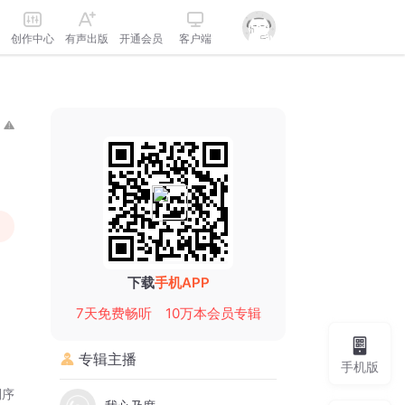
创作中心
有声出版
开通会员
客户端
下载
手机APP
7天免费畅听
10万本会员专辑
专辑主播
手机版
倒序