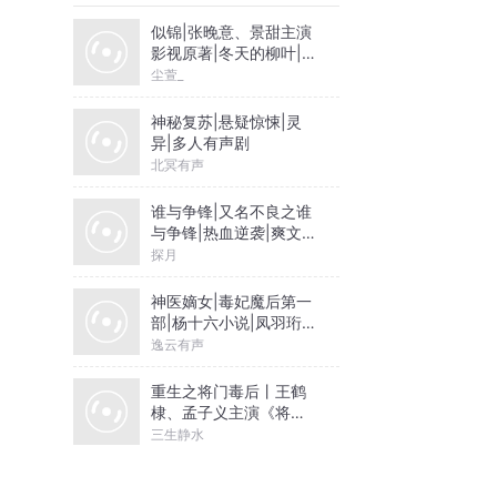
似锦|张晚意、景甜主演
影视原著|冬天的柳叶|尘
萱&雪月之下领衔|多人
尘萱_
有声剧
神秘复苏|悬疑惊悚|灵
异|多人有声剧
北冥有声
谁与争锋|又名不良之谁
与争锋|热血逆袭|爽文爆
笑|会员免费
探月
神医嫡女|毒妃魔后第一
部|杨十六小说|凤羽珩玄
天冥
逸云有声
重生之将门毒后丨王鹤
棣、孟子义主演《将门
独后》原著丨千山茶客
三生静水
著丨谢景行x沈妙【高甜
剧场】