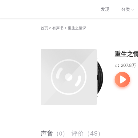
发现
分类
>
>
首页
有声书
重生之情深
重生之
207.8万
评价
（
49
）
声音
（
0
）