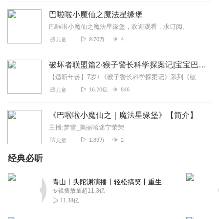
巴啦啦小魔仙之魔法星缘堡
1526622qsyg
巴啦啦小魔仙之魔法星缘堡，欢迎观看，求订阅。
俱乐部啦啦小公举生日蛋糕好的不错哈……一个人不在计
9.70万
4
儿童
较，Dior 吗，而OK，澜起科技！去看看海科恩后，可以说是
一个辣脆李老师，2⃣️图推荐，吃吧，j j j
破坏者联盟篇2·猴子警长科学探案记|宝宝巴士故事
回复
2020-01-05
52
【适听年龄】7岁+《猴子警长科学探案记》系列《破坏者联盟篇1·猴子警长科学探案记》>>>《破坏者联盟篇2·猴子警长科学探案记》>>>《破坏者联盟篇3·猴子警长科...
16.20亿
846
儿童
苗苗_a4x
好听好听好听好听好听
《巴啦啦小魔仙之｜魔法星缘堡》【简介】
回复
2019-12-01
49
主播:梦雪_美丽哈迷宁荣荣
1.89万
2
儿童
15529558oxy
y sammy🍟🍔🍛🍀🌸🌷🐤🐳😄😃😡😍😜😝
经典必听
回复
2019-11-17
46
青山丨头陀渊演播丨轻松搞笑丨重生穿越丨古代权谋丨VIP免费 | 多人有声剧
专辑播放量超11.3亿
大苹果小苹果_ab
11.38亿
世界爆发旗舰店圃大小·中考加油好身材熟悉的陌生人说话该
二八点半