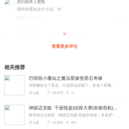
莫问曲终人聚散
我特别喜欢这个小说。🌸
回复
2019-11-28
81
1532635qciq
好听太好听了，么么哒爱你＾3＾爱你
查看更多评论
回复
2019-11-18
72
小焰酱
相关推荐
故事真好听
回复
2019-12-02
67
巴啦啦小魔仙之魔法星缘堡星石奇缘
菲斯娜抢走了星石，可是星石碎裂了，变成了星瓣。穿梭精灵布丁、鹿比、咪噜要找到合适的巴啦啦小魔仙，拯救星缘堡！巴啦啦小魔仙是谁呢？她们能否拯救星缘堡呢？
呆呆笨蛋
50.64万
17
儿童
大家新年快乐🎉🎉🎉🎉🎁🎁🎁🎁🎁🎀🎀🎀🎀🎀🎀🎀🎀🎀🎀🎉
🎉🎉🎉🎉🎉🎁🎁🎁🎁🎁🎁🎁🎁🎁🎁🎊🎊🎊🎊🎊🎊🎊🎊🎊🎊🎊
神探迈克狐· 千面怪盗|侦探大赛|灰狼危机|多多罗
🎊🎊🎊💌💌💌💌💌💌💌💌💌💌💌🎉🎉🎉🎉🎉🎉🎊🎊🎊🎁🎁🎁
新专辑点击收听《神探迈克狐·怪盗归来篇｜多多罗》！！！>>>点击进入主播橱窗购买《神探迈克狐》系列图书吧!<<<多多罗故事【点击前往】收听多多罗其他好玩有趣的故...
🎁🎁🎁🎁🎊🎊🎊🎊🎉🎉🎉
24.65亿
834
儿童
回复
2020-02-12
52