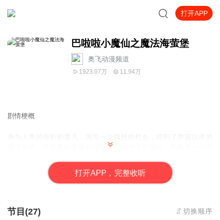
打开APP
巴啦啦小魔仙之魔法海萤堡
奥飞动漫频道
1923.07万
11.94万
剧情梗概
身为人类的海昕和夏凡，因为一次偶然的机会，得到了梦寐以求的
魔法能量。并在魔仙希雅的同意下，成为了小魔仙，和希雅一起守
护人类世界和魔法海洋。她们在帮助希雅调查污染魔法海洋的海兽
时，结识了海萤堡的海达王子及其他一众魔仙。众人在寻求真相的
打
开
A
P
P，完整收听
路上遇到了很多困难，但大家团结一致，共同努力，一起渡过了重
重难关。随着调查的深入，真相终于一点一点浮出了水面，他们找
到了被称为深点的海兽巢穴。在进入深点调查后，他们发现海兽竟
然跟海萤堡失踪的国王和宝物千贝之星有着密切的关系，而整个魔
节目(27)
切换顺序
法海洋也面临着被黑气污染的重大危机。为了拯救魔法海洋，魔仙