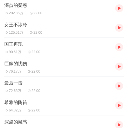
深点的疑惑
们努力寻找消灭黑气的办法，最后海昕成功将千贝之星净化，并用
千贝之星的能量净化了整个魔法海洋。不仅如此，海昕她们还找到
202.85万
22:00
了黑气的源头，顺利将其铲除，使人类世界也恢复了安宁。
女王不冰冷
125.51万
22:00
国王再现
90.61万
22:00
巨鲸的忧伤
76.17万
22:00
最后一击
72.63万
22:00
希雅的陶笛
64.82万
22:00
深点的疑惑