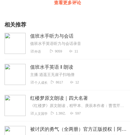
查看更多评论
相关推荐
值班水手听力与会话
值班水手英语听力与会话录音
9059
11
外语
值班水手英语 ‖ 朗读
主播:逍遥王无崖子扫地僧
8617
12
个人成长
红楼梦原文朗读｜四大名著
《红楼梦》原文朗读，程甲本、庚辰本作者：曹雪芹，朗读：白云出岫、蓝色百合《红楼梦》程甲本和庚辰本是该书两大重要版本。程甲本由程伟元和高鹗于乾隆五十六年（1791...
1.38亿
597
人文国学
被讨厌的勇气（全两册）官方正版授权丨阿德勒心理学畅销经典｜幸福的勇气