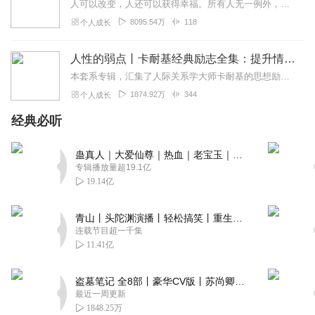
人可以改变，人还可以获得幸福。所有人无一例外，都能如此。——阿德勒心理学一名深陷自卑、无能与不幸福的青年，听到了一名哲人主张的“世界无比单纯，人人都能幸福”便来...
8095.54万
118
个人成长
人性的弱点丨卡耐基经典励志全集：提升情商和沟通技巧
本套系专辑，汇集了人际关系学大师卡耐基的思想励志精华，收录《人性的弱点》《人性的优点》《语言的突破》《美好的人生》《快乐的人生》等所有经典！是卡耐基的经典合辑，...
1874.92万
344
个人成长
经典必听
蛊真人｜大爱仙尊｜热血｜老宝玉｜多人VIP免费有声剧
专辑播放量超19.1亿
19.14亿
青山丨头陀渊演播丨轻松搞笑丨重生穿越丨古代权谋丨VIP免费 | 多人有声剧
连载节目超一千集
11.41亿
盗墓笔记 全8部丨豪华CV版丨苏尚卿&边江 领衔 多人有声剧丨冠声文化丨南派三叔
最近一周更新
1848.25万