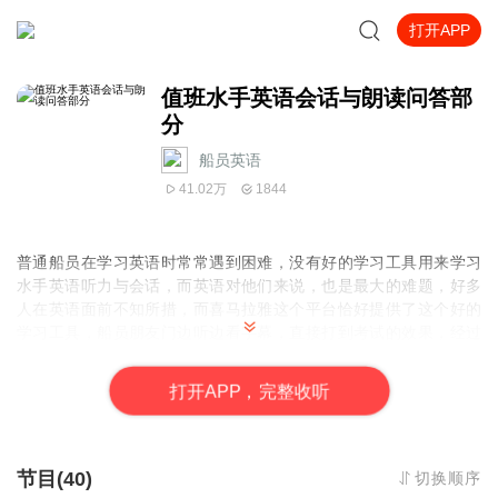
打开APP
值班水手英语会话与朗读问答部
分
船员英语
41.02万
1844
普通船员在学习英语时常常遇到困难，没有好的学习工具用来学习
水手英语听力与会话，而英语对他们来说，也是最大的难题，好多
人在英语面前不知所措，而喜马拉雅这个平台恰好提供了这个好的
学习工具，船员朋友门边听边看字幕，直接打到考试的效果，经过
长时间的训练，相信大家能够把英语考过去。
打
开
A
P
P，完整收听
节目(40)
切换顺序