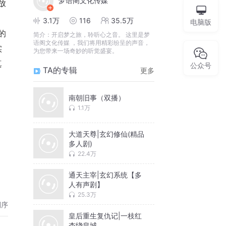
梦语阁文化传媒
放
 
3.1万
116
35.5万
电脑版
的
简介：
开启梦之旅，聆听心之音。 这里是梦
语阁文化传媒 ，我们将用精彩纷呈的声音，
实
为您带来一场奇妙的听觉盛宴。
真
公众号
TA的专辑
更多
南朝旧事（双播）
1.1万
大道天尊|玄幻修仙(精品
多人剧)
22.4万
通天主宰|玄幻系统【多
人有声剧】
25.3万
倒序
皇后重生复仇记|一枝红
杏绕皇城