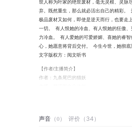
世人称为叶家的绝世废材，毫无灵根、灵脉尽
弃。既然重生，那么就必活出自己的精彩。  
极品废材又如何，即使是逆天而行，也要走上
一切。  有人恨她的冷血、有人恨她的狂傲
力冷血。  有人爱她的可爱娇媚、喜她的睿
心，她愿意将背后交付。  今生今世，她彻底
文字版权方：阅文听书
【作者/主播简介】
作者：九条尾巴的猫妖
主播：梦语阁文化传媒
【购买须知】
1、本作品为付费有声书，前134集为免费
评价
（
34
）
2、版权归原作者所有，严禁翻录成任何形
声音
（
0
）
3、如在充值／购买环节遇到问题，您可通