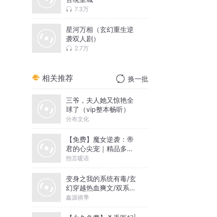
7.3万
星河万相（玄幻重生逆
在
袭双人剧）
2.7万
相关推荐
换一批
三爷，夫人她又惊艳全
球了（vip整本畅听）
分布文化
【免费】魔女逆袭：帝
君的心尖宠｜精品多人
演播
煦言暖语
变身之我的系统有毒/玄
幻穿越热血爽文/双系统/
至尊女帝崛起/多人有声
鑫源祺季
剧