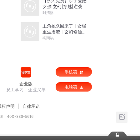
【永久免费】杀手医妃|
女强|玄幻|穿越|逆袭
时清洛
主角她杀回来了丨女强
重生虐渣丨玄幻修仙爽
文
燕雨祺
手机端
企业版
电脑端
员工学习，企业买单
版权声明
自律承诺
：400-838-5616