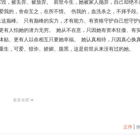
毁，被丢弃、被放弃。  前世今生，她被家人抛弃，自己却绝不
爱我的，舍命互之，在所不惜。  伤我的，血洗杀之，不择手段。 
这巅峰。  只有巅峰的实力，才有能力、有资格守护自己想守护
、更有人怕她的潜力无穷。  她从不在意，只因她有资本狂傲、有
智体贴、更有人以命相互只要她幸福。  她认真相待，只因真心换
重生，可爱、狡诈、娇媚、腹黑，这是前世从来没有过的她。  
更多全部
试听，购买成功后，即可收听，可下载重复收听。
式，严禁在任何第三方平台传播，违者将追究其法律责任。
正序
|
过页面右上方按钮，将页面分享至微信内使用微信支付完成购买。