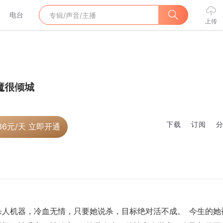
电台
上传
魔很倾城
下载
订阅
36
元/天 立即开通
人机器，冷血无情，只要她说杀，目标绝对活不成。  今生的她