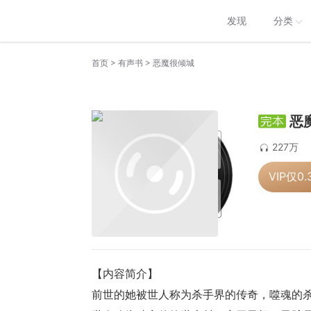
发现
分类
>
>
首页
有声书
恶魔很倾城
恶
227万
VIP仅
0.
【内容简介】
前世的她被世人称为杀手界的传奇，噬魂的杀