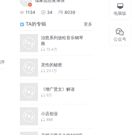
儒家思想黄海强
1134
34
8039
电脑版
TA的专辑
更多
治愈系列放松音乐钢琴
公众号
曲
15.4万
倒序
灵性的秘密
23.1万
《增广贤文》解读
6万
小店创业
888