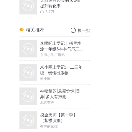
天猫运营必会的100招
提升转化率
3.7万
相关推荐
换一批
李哪吒上学记｜稀里糊
涂一年级&神神气气二年
级
东海小学广播站
米小圈上学记:一二三年
级 | 畅销出版物
米小圈
神秘复苏|悬疑惊悚|灵
异|多人有声剧
北冥有声
摸金天师【第一季】
（紫襟演播）
有声的紫襟