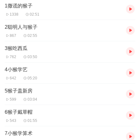
1撒谎的猴子
11.猴子捞月
12.猴子
1338
02:51
13.猴子的红屁股
14.猴子和芒果树
2聪明人与猴子
15.猴子与渔夫
867
02:55
16.母猴和小猴
17.猴子与井
3猴吃西瓜
18.镜子前面的小猴子
762
03:50
19.马上小猴
20.小猴求自由
4小猴学艺
21.猴子造船
22.小猴子打水
642
05:20
23.猴哥
5猴子盖新房
24.机智的小猴
25.猴子和小狮子
599
03:04
26.猴子和大象
27.草地上的亭子
6猴子戴草帽
28.变个孙悟空
543
01:55
7小猴学算术
主播：李会霞