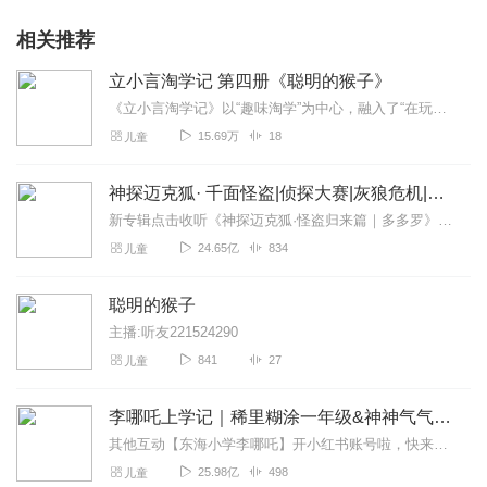
工作室，引领一大批青年教师成长为当地的名师，深受一线老师的
赞许。
相关推荐
立小言淘学记 第四册《聪明的猴子》
《立小言淘学记》以“趣味淘学”为中心，融入了“在玩中学、于学中玩”的教学方法，让孩子们能在兴趣中自由自在地探索知识；在“玩乐”中不断练习，感悟学习的奥妙与规律；...
15.69万
18
儿童
神探迈克狐· 千面怪盗|侦探大赛|灰狼危机|多多罗
新专辑点击收听《神探迈克狐·怪盗归来篇｜多多罗》！！！>>>点击进入主播橱窗购买《神探迈克狐》系列图书吧!<<<多多罗故事【点击前往】收听多多罗其他好玩有趣的故...
24.65亿
834
儿童
聪明的猴子
主播:听友221524290
841
27
儿童
李哪吒上学记｜稀里糊涂一年级&神神气气二年级
其他互动【东海小学李哪吒】开小红书账号啦，快来关注和李哪吒成为好朋友！有机会免费领儿童会员、官方周边！【点击加入】东海小学广播站圈子，更多互动！李哪吒全新冒险番...
25.98亿
498
儿童