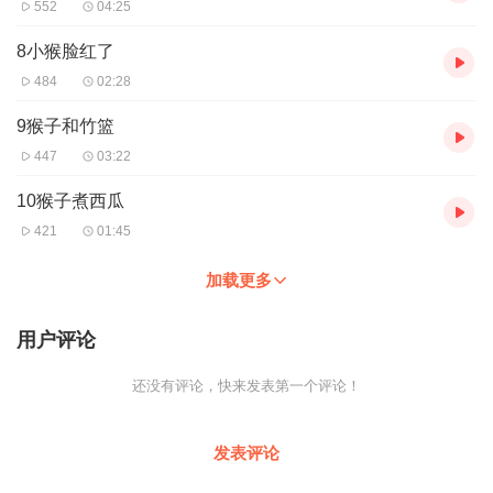
552
04:25
中小学语文一级教师，就职于山西省运城市盐湖区解放路第三小
8小猴脸红了
学，盐湖区“小学语文名师工作室”成员。曾荣获“山西省优秀班主
484
02:28
任”“运城市模范教师”“运城市优秀教育工作者”等荣誉称号。执教的微
课《秋天的雨》获全国赛课一等奖，《读故事学古诗文》在“第十五
9猴子和竹篮
届全国中小学阅读指导课”荣获二等奖。曾在《中国人民教师》《现
代教育》《山西发展导报》发表论文多篇，论文《浅谈科学构建幼
447
03:22
儿评估体系原则》获省级一等奖，主编了《小学生守则实践手册》
10猴子煮西瓜
三年级分册。指导学生演讲朗诵的作品多次荣获国家级和省、市、
区级指导奖。
421
01:45
加载更多
主编：邢淑红
用户评论
深圳市立言教育研究院副院长，主题阅读课题组的核心专家。出版
主题阅读教师用书《大单元美读课堂教学设计》，六大版块三十种
还没有评论，快来发表第一个评论！
文本美读方法，形成灵动秀美的美读风格课堂。另为统编版一年级
新教材出版配套的读本《新主题阅读》《你读我诵》《对韵识字》
《“聪明”的猴子》，正在为三年级学生编写整本书《神话有多神》
发表评论
等。近两年，受各地教育局、教研室邀请，到深广东、重庆、四
川、河南、河北、湖南、湖北、黑龙江等地讲课近百场，开设名师