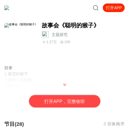
打开APP
故事会《聪明的猴子》
主题探究
1.27万
106
目录
1.撒谎的猴子
2.聪明人与猿猴
3.猴吃西瓜
4.小猴学艺
5.猴子盖新房
打
开
A
P
P，完整收听
6.猴子戴草帽
7.小猴学算术
8.小猴脸红了
9.猴子和竹篮
节目(28)
切换顺序
10.猴子煮西瓜