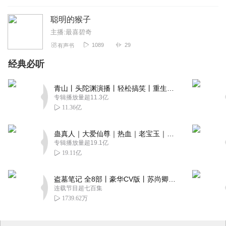
聪明的猴子
主播:最喜碧奇
1089
29
有声书
经典必听
青山丨头陀渊演播丨轻松搞笑丨重生穿越丨古代权谋丨VIP免费 | 多人有声剧
专辑播放量超11.3亿
11.36亿
蛊真人｜大爱仙尊｜热血｜老宝玉｜多人VIP免费有声剧
专辑播放量超19.1亿
19.11亿
盗墓笔记 全8部丨豪华CV版丨苏尚卿&边江 领衔 多人有声剧丨冠声文化丨南派三叔
连载节目超七百集
1739.62万