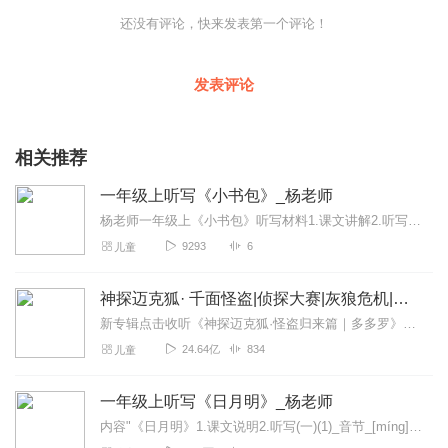
还没有评论，快来发表第一个评论！
发表评论
相关推荐
一年级上听写《小书包》_杨老师
杨老师一年级上《小书包》听写材料1.课文讲解2.听写(一)音节_书[shū]_包[bāo]_尺[chǐ]_作[zuò]_业[yè]_本[běn]3.听写(一)音...
9293
6
儿童
神探迈克狐· 千面怪盗|侦探大赛|灰狼危机|多多罗
新专辑点击收听《神探迈克狐·怪盗归来篇｜多多罗》！！！>>>点击进入主播橱窗购买《神探迈克狐》系列图书吧!<<<多多罗故事【点击前往】收听多多罗其他好玩有趣的故...
24.64亿
834
儿童
一年级上听写《日月明》_杨老师
内容"《日月明》1.课文说明2.听写(一)(1)_音节_[míng]明_[lì]力_[chén]尘_[cóng]从...