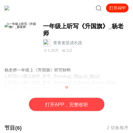
打开APP
一年级上听写《升国旗》_杨老
师
青青麦苗成长路
1.26万
112
杨老师一年级上《升国旗》听写材料
1.听写(一)要认的字_音节_升[shēng]_国[guó]_旗[qí]
2.听写(一)要认的字_音节_中[zhōng]_红[hóng]_歌[gē]_起[qǐ]
3.听写(一)要认的字_音节_么[me]_美[měi] _丽[lì]_立[lì]
4.听写(二)部首_国字框_绞丝旁_欠字旁_走字旁_倒八字
5.听写(三)笔画_横折_点_横撇_横折弯钩
打
开
A
P
P，完整收听
6.听写(四)词语_中心_五天_立正_自立
答案如下:
节目(6)
切换顺序