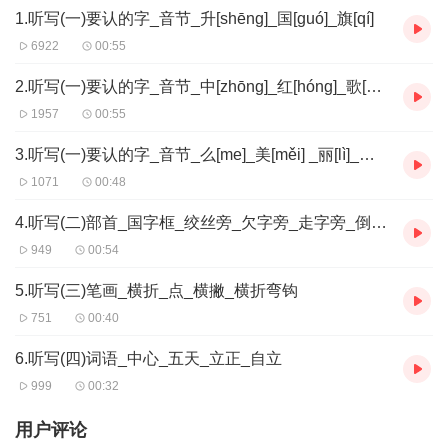
1.听写(一)要认的字_音节_升[shēng]_国[guó]_旗[qí]
6922
00:55
2.听写(一)要认的字_音节_中[zhōng]_红[hóng]_歌[gē]_起[qǐ]
1957
00:55
3.听写(一)要认的字_音节_么[me]_美[měi] _丽[lì]_立[lì]
1071
00:48
4.听写(二)部首_国字框_绞丝旁_欠字旁_走字旁_倒八字
949
00:54
5.听写(三)笔画_横折_点_横撇_横折弯钩
751
00:40
6.听写(四)词语_中心_五天_立正_自立
999
00:32
用户评论