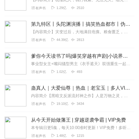
1.29亿
2510
有声书
第九特区丨头陀渊演播丨搞笑热血都市丨伪戒丨VIP免费多人有声剧
【内容简介】灾变过后，大地满目疮痍。粮食匮乏，资源紧俏，局势混乱……一位从待规划区杀出来的青年，背对着漫天黄沙，孤身来到九区谋生，却不曾想偶然结识三五好友，一念...
44.39亿
2813
有声书
爹你今天读书了吗|爆笑穿越有声剧|小说界德云社
事业型女主+嘴闷骚型男主《衣手遮天》双强重生一起手遮天下！点击收听呀...
1.02亿
493
有声书
蛊真人｜大爱仙尊｜热血｜老宝玉｜多人VIP免费有声剧
内容简介【黑暗文反派流封神之作】人是万物之灵，蛊是天地真精。一个穿越者不断重生的故事。一个养蛊、炼蛊、用蛊的奇特世界。配音组（男角色）老宝玉旁白...
19.10亿
3434
有声书
从今天开始做藩王 | 穿越逆袭争霸 | VIP免费
本专辑日更5集，每天10:00准时更新！VIP免费！多听多爆更！关键词：穿越开挂×权谋战争×发展碾压请点击订阅，即可第一时间获取更新提醒【上架福利】1...
1.48亿
1215
有声书