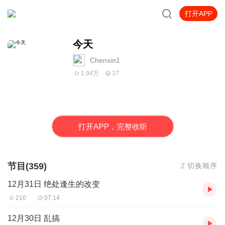
打开APP
今天
Chenxin1
1.94万
37
打
开
A
P
P，完整收听
节目(359)
切换顺序
12月31日 绝处逢生的改变
210
07:14
12月30日 乱搞