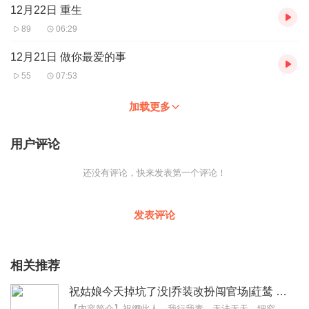
12月22日 重生
89
06:29
12月21日 做你最爱的事
55
07:53
加载更多
用户评论
还没有评论，快来发表第一个评论！
发表评论
相关推荐
祝姑娘今天掉坑了没|乔装改扮闯官场|葒鸶 追马 貔貅肛|晋江强推古装大女主无CP
【内容简介】祝缨此人，我行我素、无法无天。细究起来，她少年时也只是个想过好小日子的小神棍罢了。生在一穷二白的神棍家，祝缨的开局是个hard模式。为了不让亲生女儿...