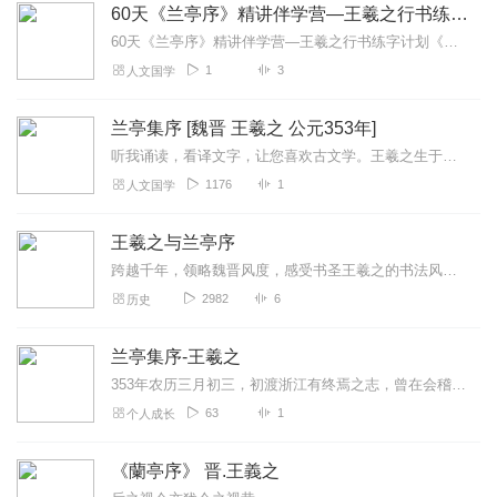
60天《兰亭序》精讲伴学营—王羲之行书练字计划
60天《兰亭序》精讲伴学营—王羲之行书练字计划《兰亭序》全文28行、324字，遒媚飘逸，字字精妙，为王羲之最为经典作品，被称为十大行书之首。且文学意义高，叙事抒...
1
3
人文国学
兰亭集序 [魏晋 王羲之 公元353年]
听我诵读，看译文字，让您喜欢古文学。王羲之生于公元303年，卒于公元361年。自有王羲之《兰亭集序》，就成为历朝历代君王以及臣民追求的目标，临慕的圣本，是物质财...
1176
1
人文国学
王羲之与兰亭序
跨越千年，领略魏晋风度，感受书圣王羲之的书法风采。
2982
6
历史
兰亭集序-王羲之
353年农历三月初三，初渡浙江有终焉之志，曾在会稽山阴的兰亭与名流高士谢安，孙绰等四十一人举办风雅集会。与会者临流赋诗，哥抒怀抱，抄录成集，大家公推此次集会的召...
63
1
个人成长
《蘭亭序》 晋.王義之