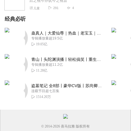
后之视今亦犹今之视昔
291
4
儿童
经典必听
蛊真人｜大爱仙尊｜热血｜老宝玉｜多人VIP免费有声剧
专辑播放量超19.5亿
19.05亿
青山丨头陀渊演播丨轻松搞笑丨重生穿越丨古代权谋丨VIP免费 | 多人有声剧
专辑播放量超11.2亿
11.28亿
盗墓笔记 全8部丨豪华CV版丨苏尚卿&边江 领衔 多人有声剧丨冠声文化丨南派三叔
连载节目超七百集
1514.20万
© 2014-
2026
喜马拉雅 版权所有