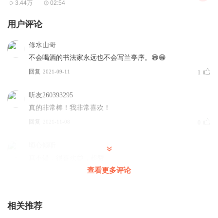
3.44万
02:54
用户评论
修水山哥
不会喝酒的书法家永远也不会写兰亭序。😁😁
回复
2021-09-11
1
听友260393295
真的非常棒！我非常喜欢！
回复
2021-11-08
0
顷心倾听
真不错，很喜欢😍，超赞
查看更多评论
回复
2020-10-13
0
相关推荐