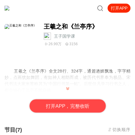
打开APP
王羲之和《兰亭序》
王子国学课
26.99万
3156
王羲之《
兰亭序
》全文28行、324字，通篇遒媚飘逸，字字精
妙，点画犹如舞蹈，有如神人相助而成，被历代书界奉为极品。宋
代书法大家
米芾
称其为“中国行书第一帖”。后世但凡学习行书之人，
都会倾心于兰亭不能自拔。
此帖用笔以中锋为主，间有侧锋，笔画之间的萦带，纤细轻
盈，或笔断而意连，提按顿挫一任自然，整体布局天机错落，具有
打
开
A
P
P，完整收听
潇洒流丽、优美动人的无穷魅力"此帖在中国书法史上具有崇高的地
位。
节目(7)
切换顺序