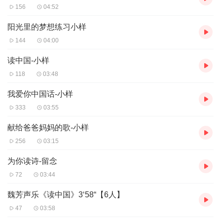
156
04:52
阳光里的梦想练习小样
144
04:00
读中国-小样
118
03:48
我爱你中国话-小样
333
03:55
献给爸爸妈妈的歌-小样
256
03:15
为你读诗-留念
72
03:44
魏芳声乐《读中国》3‘58“【6人】
47
03:58