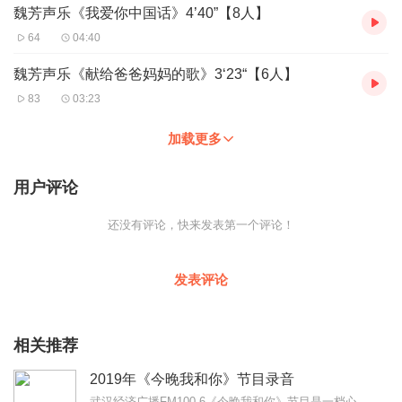
魏芳声乐《我爱你中国话》4’40”【8人】
64
04:40
魏芳声乐《献给爸爸妈妈的歌》3‘23“【6人】
83
03:23
加载更多
用户评论
还没有评论，快来发表第一个评论！
发表评论
相关推荐
2019年《今晚我和你》节目录音
武汉经济广播FM100.6《今晚我和你》节目是一档心理咨询类夜间谈话节目，也是全国民生影响力十佳栏目，专业心理咨询师倾力打造的心理健康节目，每晚亚新等候你、...