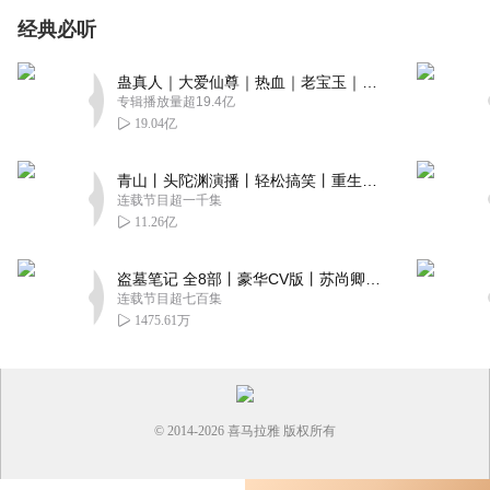
经典必听
蛊真人｜大爱仙尊｜热血｜老宝玉｜多人VIP免费有声剧
专辑播放量超19.4亿
19.04亿
青山丨头陀渊演播丨轻松搞笑丨重生穿越丨古代权谋丨VIP免费 | 多人有声剧
连载节目超一千集
11.26亿
盗墓笔记 全8部丨豪华CV版丨苏尚卿&边江 领衔 多人有声剧丨冠声文化丨南派三叔
连载节目超七百集
1475.61万
© 2014-
2026
喜马拉雅 版权所有