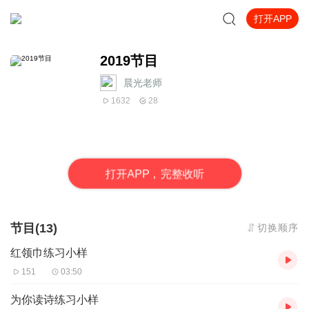
打开APP
2019节目
晨光老师
1632
28
打
开
A
P
P，完整收听
节目(13)
切换顺序
红领巾练习小样
151
03:50
为你读诗练习小样