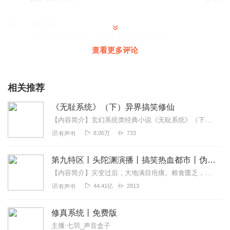
21
雷义_lg
我喜欢听着书睡觉，听这个书老是做恶梦了！
查看更多评论
回复
2020-03-24
14
星空下D小雨点
相关推荐
怎么就断更了，很好听，不更新，可惜了
回复
2019-12-25
12
《无耻系统》（下）异界搞笑修仙
【内容简介】玄幻系统类经典小说《无耻系统》（下部）在钢铁高楼和车辆的串流中我穿越来到了异界，叮，系统开启，走上人生巅峰，众人膜拜！，一个浪的飞起的男人...
红叶乘风我愿
8.05万
733
有声书
很喜欢这清晰的声音，清晰清楚，不压抑，喜马拉雅好多男
主播声音特别压抑，听着听着就听不下去了， 这个声音很喜
第九特区丨头陀渊演播丨搞笑热血都市丨伪戒丨VIP免费多人有声剧
欢
【内容简介】灾变过后，大地满目疮痍。粮食匮乏，资源紧俏，局势混乱……一位从待规划区杀出来的青年，背对着漫天黄沙，孤身来到九区谋生，却不曾想偶然结识三五好友，一念...
回复
2021-03-26
9
44.41亿
2813
有声书
半知半解半支烟
修真系统丨免费版
确实是本好书 对我个人来说算个神书了 可惜断更了
主播:七羽_声音盒子