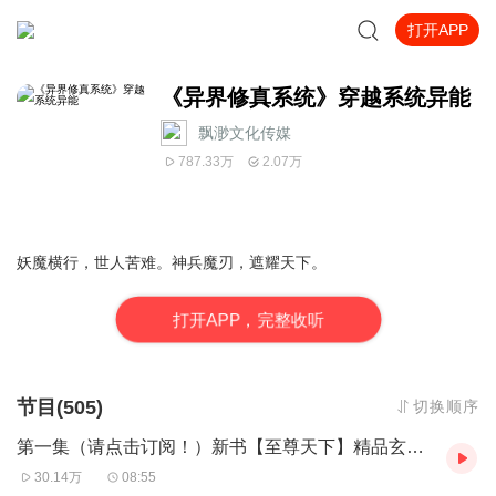
打开APP
《异界修真系统》穿越系统异能
飘渺文化传媒
787.33万
2.07万
妖魔横行，世人苦难。神兵魔刃，遮耀天下。
打
开
A
P
P，完整收听
节目(505)
切换顺序
第一集（请点击订阅！）新书【至尊天下】精品玄幻已上架
30.14万
08:55