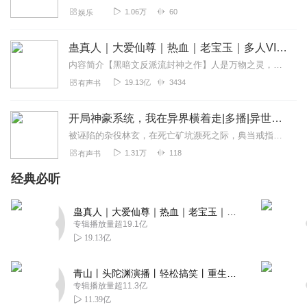
回复
2019-12-31
8
1.06万
60
娱乐
孤独是一种病_k8
蛊真人｜大爱仙尊｜热血｜老宝玉｜多人VIP免费有声剧
听到差不多20集咯 个人评论 可以 算是很不错的咯 虽然直接
内容简介【黑暗文反派流封神之作】人是万物之灵，蛊是天地真精。一个穿越者不断重生的故事。一个养蛊、炼蛊、用蛊的奇特世界。配音组（男角色）老宝玉旁白...
还是有一些逻辑不是特别好的 十分的话 个人感觉听这二十集
19.13亿
3434
有声书
我可以给7分左右 已经很不错了
回复
2021-04-27
6
开局神豪系统，我在异界横着走|多播|异世大陆|玄幻修真|爽文
被诬陷的杂役林玄，在死亡矿坑濒死之际，典当戒指获得10灵石，意外激活“神豪系统”——消费灵石即可瞬间变强、兑换万物！新手暴击获神功丹药，他反杀监工，震动宗门。...
天色海集
1.31万
118
有声书
看大家说的还不错，我也来听一听到时候再评论一下
经典必听
回复
2021-04-03
6
认真听书好吗
蛊真人｜大爱仙尊｜热血｜老宝玉｜多人VIP免费有声剧
专辑播放量超19.1亿
很好的书，我个人来说很喜欢，主播也讲的很好。推荐书友
19.13亿
们听听。
回复
2020-12-25
6
青山丨头陀渊演播丨轻松搞笑丨重生穿越丨古代权谋丨VIP免费 | 多人有声剧
专辑播放量超11.3亿
天小灵上学记
11.39亿