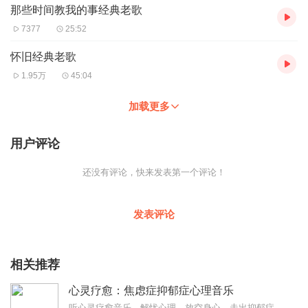
那些时间教我的事经典老歌
7377
25:52
怀旧经典老歌
1.95万
45:04
加载更多
用户评论
还没有评论，快来发表第一个评论！
发表评论
相关推荐
心灵疗愈：焦虑症抑郁症心理音乐
听心灵疗愈音乐，解忧心理，放空身心，走出抑郁症、焦虑症、恐惧症等情绪困扰。疗愈音乐=心灵养生最有效的聆听建议：步骤一、选择安静的环境，闭目静卧或坐。步骤二、根据...