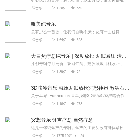
1.26亿
839
音乐
唯美纯音乐
总有那么一首歌，让我们百听不厌；总有一曲旋律，让我们的心为之震颤；眼睛收集景色，耳朵感受共鸣！在这个躁动的时代，给心灵寻找一处安宁之所，聆听轻音乐...
1.64亿
523
音乐
大自然疗愈纯音乐 | 深度放松 助眠减压 清除负能量
原创专辑每月更新，欢迎订阅。建议佩戴耳机收听，单曲循环助眠效果更佳！专辑介绍：《疗愈纯音》是音乐人梦果专为喜马拉雅听众“独家”定制的首张“消除负面情绪”的疗愈...
1.39亿
72
音乐
3D脑波音乐|减压助眠放松冥想神器 激活右脑学习必备
关于耳界_Earmersion·喜马拉雅3D音乐独家战略合作伙伴。合作对象包括有声的紫襟、音乐星球等，签约众多独立音乐人，拥有包含千首3D功能性音乐内容版权曲库...
1.16亿
273
音乐
冥想音乐 钵声疗愈 自然疗愈
这是一张纯钵声的专辑。钵声的主要功效有身体放松、催眠入睡、疏通经脉、净化气场、补充能量等。深度催眠放松可以使身体和宇宙自然万物更好的连接。均匀的钵声和细微的震动...
1775.10万
29
音乐