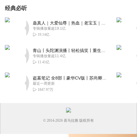
经典必听
蛊真人｜大爱仙尊｜热血｜老宝玉｜多人VIP免费有声剧
专辑播放量超19.1亿
19.14亿
青山丨头陀渊演播丨轻松搞笑丨重生穿越丨古代权谋丨VIP免费 | 多人有声剧
专辑播放量超11.4亿
11.41亿
盗墓笔记 全8部丨豪华CV版丨苏尚卿&边江 领衔 多人有声剧丨冠声文化丨南派三叔
最近一周更新
1847.97万
© 2014-
2026
喜马拉雅 版权所有