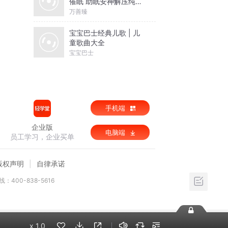
催眠 助眠安神解压纯音
乐
万善臻
宝宝巴士经典儿歌 | 儿
童歌曲大全
宝宝巴士
手机端
企业版
电脑端
员工学习，企业买单
版权声明
自律承诺
：400-838-5616
x
1.0