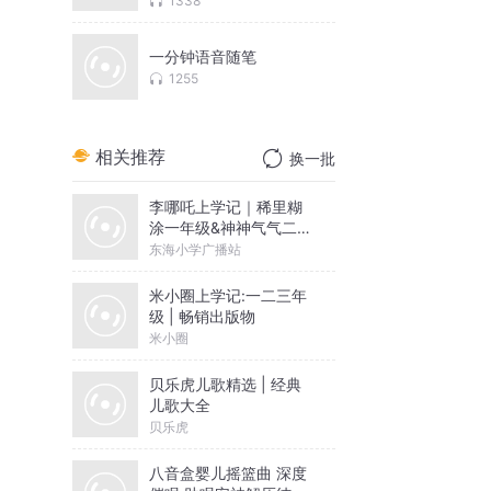
1338
一分钟语音随笔
1255
相关推荐
换一批
李哪吒上学记｜稀里糊
涂一年级&神神气气二年
级
东海小学广播站
米小圈上学记:一二三年
级 | 畅销出版物
米小圈
贝乐虎儿歌精选 | 经典
儿歌大全
贝乐虎
八音盒婴儿摇篮曲 深度