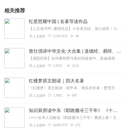
相关推荐
红星照耀中国 | 名著导读作品
【人文读书声--重磅作品】※全本完结，放心收听！※八年级（上）语文教科书名著导读指定作品，同名有声书！※著名翻译家董乐山先生权威中文译本！※人民文学出版...
1749.15万
46
人文国学
曾仕强讲中华文化·大合集 | 道德经、易经、三国演义中的国学
【感恩回馈】在传播智慧与美好的旅途中，真诚感谢每一位伙伴的温暖陪伴与鼎力支持！欢迎曾仕强学堂粉丝听友们入群交流，更多新鲜玩法和福利活动等你！添加微信：zengf...
3.87亿
2112
人文国学
红楼梦原文朗读｜四大名著
《红楼梦》原文朗读，程甲本、庚辰本作者：曹雪芹，朗读：白云出岫、蓝色百合《红楼梦》程甲本和庚辰本是该书两大重要版本。程甲本由程伟元和高鹗于乾隆五十六年（1791...
1.38亿
597
人文国学
知识厨房读中东《耶路撒冷三千年》 《十字军的故事》《奥斯曼帝国与土耳其》人话解读 | 读懂巴以冲突、叙利亚
>>>>全本人话解读《耶路撒冷三千年》重磅上新！主讲人「知识厨房」全新解读，3次奔赴以色列，直击巴以冲突，他经历了什么？又会给我们带来什么？欢迎收听，参与抽奖！...
6248.57万
271
人文国学