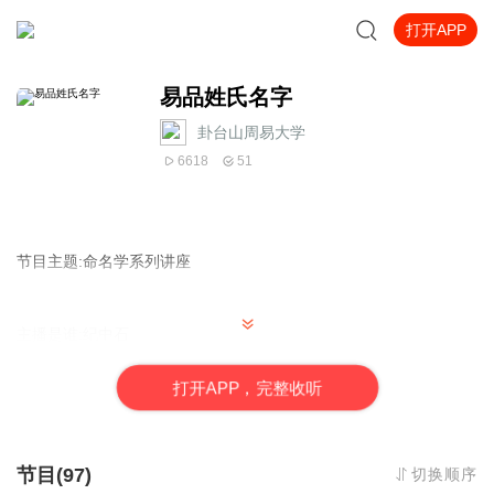
打开APP
易品姓氏名字
卦台山周易大学
6618
51
节目主题:命名学系列讲座
主播是谁:纪中石
打
开
A
P
P，完整收听
适合谁听:新生儿家庭，创业者，老板
节目(97)
切换顺序
主播的话: