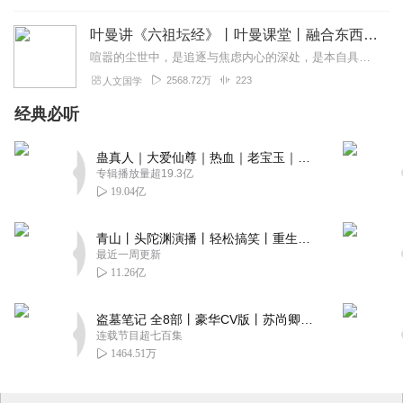
叶曼讲《六祖坛经》丨叶曼课堂丨融合东西国学大师
喧嚣的尘世中，是追逐与焦虑内心的深处，是本自具足的宁静为什么说“菩提自性，本来清净”？为何顿悟不在遥远的庙堂，而在当下的柴米油盐？我们终日寻找的“佛”，究竟在何...
2568.72万
223
人文国学
经典必听
蛊真人｜大爱仙尊｜热血｜老宝玉｜多人VIP免费有声剧
专辑播放量超19.3亿
19.04亿
青山丨头陀渊演播丨轻松搞笑丨重生穿越丨古代权谋丨VIP免费 | 多人有声剧
最近一周更新
11.26亿
盗墓笔记 全8部丨豪华CV版丨苏尚卿&边江 领衔 多人有声剧丨冠声文化丨南派三叔
连载节目超七百集
1464.51万