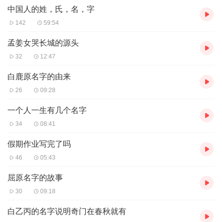
好名字不能定成败，但是可以益终身！
中国人的姓，氏，名，字
142
59:54
孟姜女哭长城的源头
32
12:47
白鹿原名字的由来
26
09:28
一个人一生有几个名字
34
08:41
假期作业写完了吗
46
05:43
屈原名字的故事
30
09:18
白乙丙的名字说明奇门在春秋就有