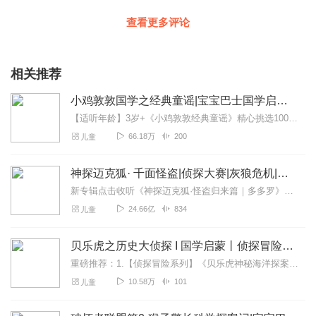
查看更多评论
相关推荐
小鸡敦敦国学之经典童谣|宝宝巴士国学启蒙|儿歌说话
【适听年龄】3岁+《小鸡敦敦经典童谣》精心挑选100首广为流传的经典童谣，跨越北京、上海、四川、重庆等地区，以及壮族、彝族等少数民族，将这些文化瑰宝以全新的面貌...
66.18万
200
儿童
神探迈克狐· 千面怪盗|侦探大赛|灰狼危机|多多罗
新专辑点击收听《神探迈克狐·怪盗归来篇｜多多罗》！！！>>>点击进入主播橱窗购买《神探迈克狐》系列图书吧!<<<多多罗故事【点击前往】收听多多罗其他好玩有趣的故...
24.66亿
834
儿童
贝乐虎之历史大侦探 I 国学启蒙丨侦探冒险故事
重磅推荐：1.【侦探冒险系列】《贝乐虎神秘海洋探案记丨侦探冒险故事丨科普百科》《贝乐虎之历史大侦探丨国学启蒙丨侦探冒险故事》2.【经典名著系列】《贝乐虎讲西游记...
10.58万
101
儿童