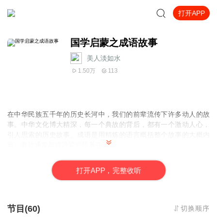
打开APP
国学启蒙之成语故事
美人淡如水
1.50万
113
在中华民族五千年的历史长河中，我们的前辈流传下许多动人的故
事。中华文化博大精深，每一个典故的背后，都有一个激动人心，
引人思索的历史故事。成语是用精炼的语言概括整个故事的大概内
容，典故通常与成语紧密联系在一起。
成语是人们在长期使用语言的过程中形成的固定词组或短语。成语
典故是汉语词汇中的特殊部分，他们的结构简单、含义丰富，有较
打
开
A
P
P，完整收听
强的表现力和感染力。
希望通过本专辑让孩子们开启国学的大门，丰富知识，爱上国学。
节目(60)
切换顺序