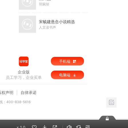
羽琬琰
宋毓建悬念小说精选
人文读书声
手机端
企业版
电脑端
员工学习，企业买单
版权声明
自律承诺
：400-838-5616
x
1.0