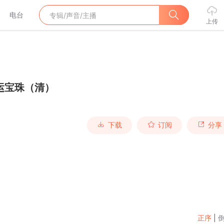
电台
上传
运宝珠（清）
下载
订阅
分享
正序
|