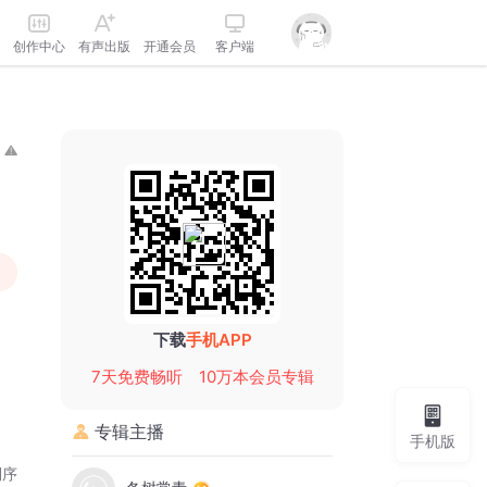
创作中心
有声出版
开通会员
客户端
下载
手机APP
7天免费畅听
10万本会员专辑
专辑主播
手机版
倒序