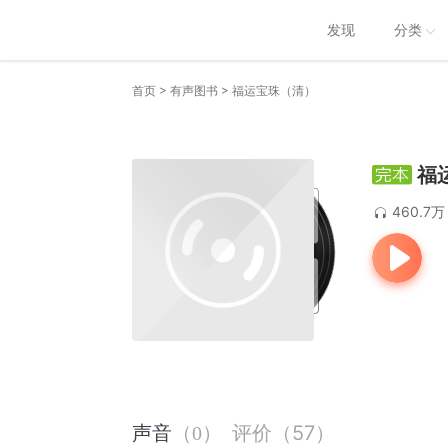
发现
分类
>
>
首页
有声图书
福运宝珠（清）
福
460.7万
评价
（
57
）
声音
（
0
）