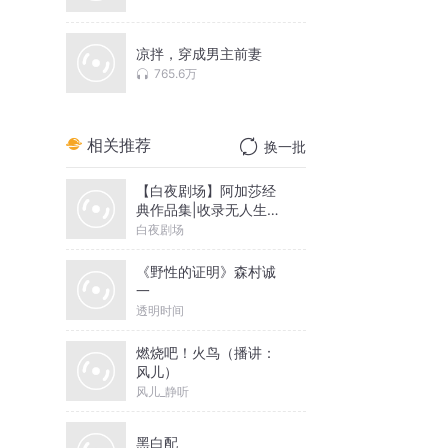
凉拌，穿成男主前妻
765.6万
相关推荐
换一批
【白夜剧场】阿加莎经
典作品集|收录无人生还
等作品
白夜剧场
《野性的证明》森村诚
一
透明时间
燃烧吧！火鸟（播讲：
风儿）
风儿_静听
黑白配