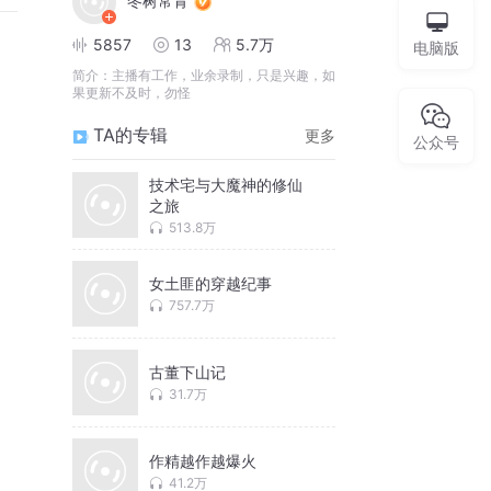
冬树常青
5857
13
5.7万
电脑版
简介：
主播有工作，业余录制，只是兴趣，如
果更新不及时，勿怪
TA的专辑
更多
公众号
技术宅与大魔神的修仙
之旅
513.8万
女土匪的穿越纪事
757.7万
古董下山记
31.7万
作精越作越爆火
41.2万