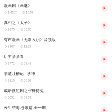
漫画剧《画魅》
1.43万
15:57
真相之《太子》
9875
05:50
有声漫画《无常入职》音频版
8807
12:27
店主尝尝看
3771
08:48
学渣吐槽记 - 学神
3815
06:03
成语微短剧之守株待兔
5051
08:32
云生结海.苍歌篇.全一期