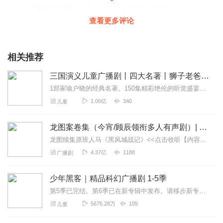
广播剧短而精，《花为媒》也灰常灰常好听哟～
查看更多评论
回复
2020-05-25
4
轻雪飞鸿
相关推荐
很棒，我喜欢，在这个下雨的日子里，有这么好听的声音相
伴，真的是再好不过了
三国演义儿童广播剧丨四大名著丨狮子老爸历史故事
回复
2020-07-19
2
1部家喻户晓的经典名著。150集精彩绝伦的听觉盛宴。听名著，和听故事一样精彩！一起聆听耳朵里的三国故事，感悟中华经典！
1.00亿
340
儿童
呓旻珺琳
不开心的时候听到这个声音遍治愈了，男神，你怎么可以这
龙图案卷集（今宵/顾辰领衔多人有声剧）| 探案
么优秀
龙图续集原班人马《黑风城战记》<<点击收听【内容简介】《龙图案卷集》是由耳雅根据古典名著《三侠五义》（又叫七五）改编所写的网络小说，主要讲述的是鼠（白玉堂）...
回复
2020-07-19
2
4.37亿
1188
广播剧
水之诺
少年黑客｜精品科幻广播剧 1-5季
布大完美仙音，永远那样令人陶醉！
第5季已完结。第6季已在新专辑中发布。请移步新专辑：《少年黑客第6季——量子行动与差分机的网军灭绝计划》第5季的故事我们讲到核潜艇在大爆炸之后不见踪影，GMK也...
回复
2020-07-18
2
5676.28万
105
儿童