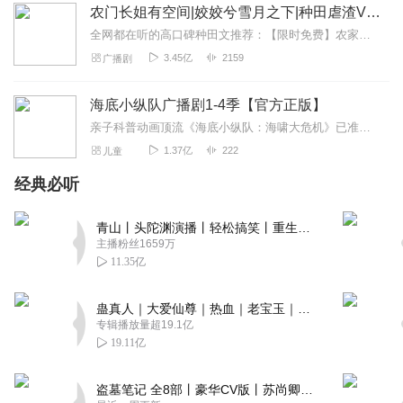
农门长姐有空间|姣姣兮雪月之下|种田虐渣VIP免费
全网都在听的高口碑种田文推荐：【限时免费】农家小福女|姣姣兮郁雨竹|全网最快寒门大俗人|姣姣兮杜骁|萌宝女强古言爽文魏晋干饭人未删减全网最快|农家小福...
3.45亿
2159
广播剧
海底小纵队广播剧1-4季【官方正版】
亲子科普动画顶流《海底小纵队：海啸大危机》已准备就绪，邀您开启全家总动员！5月1日，电影院见！上新推荐戳《海底小纵队第九季》，抢先收听第九季全新故事！《海底小...
1.37亿
222
儿童
经典必听
青山丨头陀渊演播丨轻松搞笑丨重生穿越丨古代权谋丨VIP免费 | 多人有声剧
主播粉丝1659万
11.35亿
蛊真人｜大爱仙尊｜热血｜老宝玉｜多人VIP免费有声剧
专辑播放量超19.1亿
19.11亿
盗墓笔记 全8部丨豪华CV版丨苏尚卿&边江 领衔 多人有声剧丨冠声文化丨南派三叔