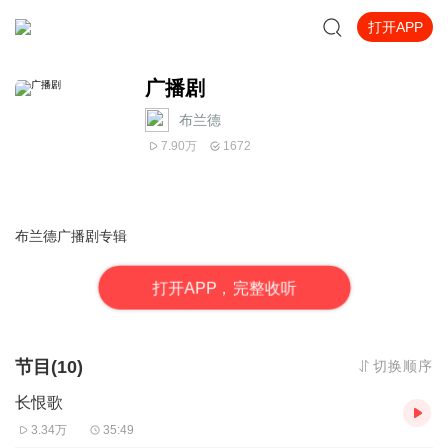
打开APP
广播剧
布兰德
7.90万
1672
布兰德广播剧专辑
打
开
A
P
P，完整收听
节目(10)
切换顺序
长恨歌
3.34万
35:49