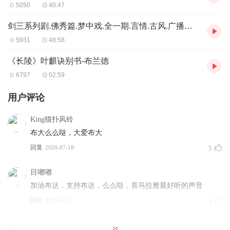
5050
40:47
剑三系列剧.佛秀篇.梦中戏.全一期.言情.古风.广播剧.192kbps.凌霄剧团
5931
48:58
《长陵》叶麒诀别书-布兰德
6797
02:59
用户评论
King猫扑风铃
布大么么哒，大爱布大
回复
2020-07-18
5
目嘟嘟
加油布达，支持布达，么么哒，喜马拉雅最好听的声音
回复
2020-07-18
4
心若止水_u0