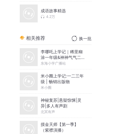
成语故事精选
4.2万
相关推荐
换一批
李哪吒上学记｜稀里糊
涂一年级&神神气气二年
级
东海小学广播站
米小圈上学记:一二三年
级 | 畅销出版物
米小圈
神秘复苏|悬疑惊悚|灵
异|多人有声剧
北冥有声
摸金天师【第一季】
（紫襟演播）