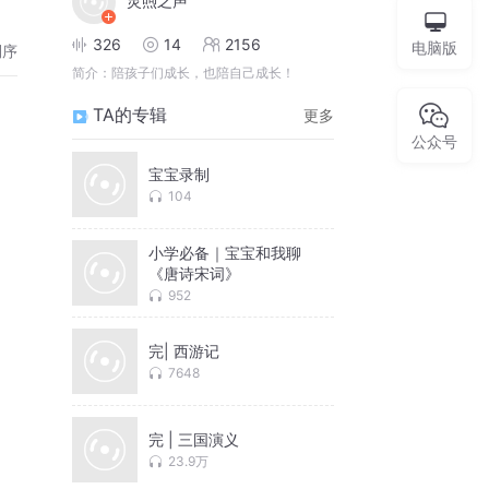
灵煦之声
326
14
2156
电脑版
倒序
简介：
陪孩子们成长，也陪自己成长！
TA的专辑
更多
公众号
宝宝录制
104
小学必备｜宝宝和我聊
《唐诗宋词》
952
完| 西游记
7648
完 | 三国演义
23.9万