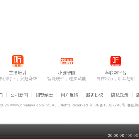
主播培训
小雅智能
车联网平台
兼职副业，兴趣赚钱
智能硬件，连接赋能
自在出行，听我想听
们
公司新闻
招贤纳士
用户反馈
服务协议
隐私政策
2026
www.ximalaya.com lnc. ALL Rights Reserved
沪ICP备13027243号
客服热线
00:00:00
/
00:00