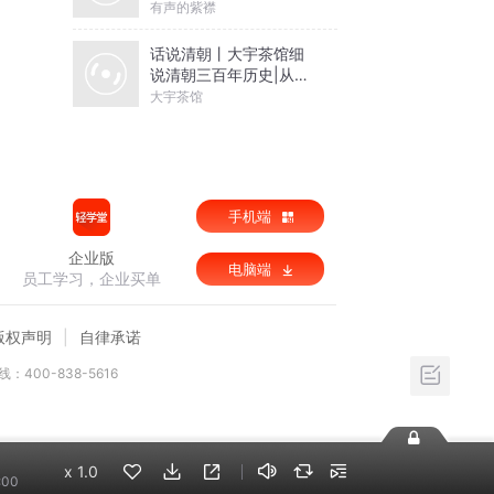
有声的紫襟
话说清朝丨大宇茶馆细
说清朝三百年历史|从努
尔哈赤到末代皇帝溥仪|
大宇茶馆
康熙雍正乾隆
手机端
企业版
电脑端
员工学习，企业买单
版权声明
自律承诺
：400-838-5616
x
1.0
:00