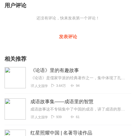
用户评论
还没有评论，快来发表第一个评论！
发表评论
相关推荐
《论语》里的有趣故事
《论语》是儒家学派的经典著作之一，集中体现了孔子的政治主张、伦理思想、道德观念和教育原则。里面有很多有趣的故事，我们一一探索，汲取智慧。
3.64万
94
人文国学
成语故事集——成语里的智慧
成语故事这不专辑集中了中国的成语，讲了成语的形成起源。成语是历史的积淀，每一个成语的背后都有一个含义深远的故事，是我国几千年以来人民智慧的结晶。其特点是深刻隽永...
939
61
人文国学
红星照耀中国 | 名著导读作品