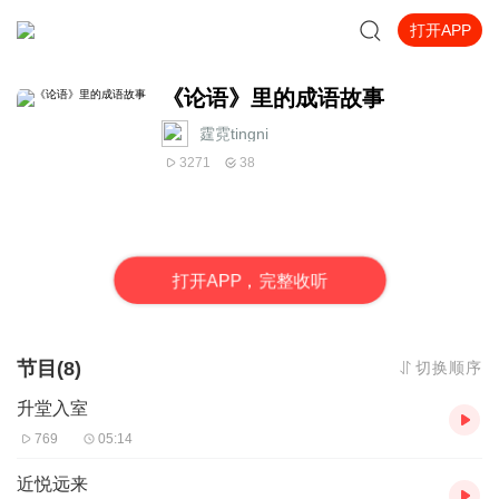
打开APP
《论语》里的成语故事
霆霓tingni
3271
38
打
开
A
P
P，完整收听
节目(8)
切换顺序
升堂入室
769
05:14
近悦远来