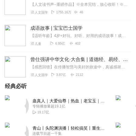
【人文读书声--重磅作品】※全本完结，放心收听！※八年级（上）语文教科书名著导读指定作品，同名有声书！※著名翻译家董乐山先生权威中文译本！※人民文学出版...
1755.16万
46
人文国学
成语故事 | 宝宝巴士国学
【适听年龄】4岁+好玩、好听、好用的成语故事！成语是中国传统文化的一大特色，是汉语言中的精髓。记住并能灵活运用成语是孩子们的必修课，不仅对语文知识积累有用，对他...
6.95亿
402
儿童
曾仕强讲中华文化·大合集 | 道德经、易经、三国演义中的国学
【感恩回馈】在传播智慧与美好的旅途中，真诚感谢每一位伙伴的温暖陪伴与鼎力支持！欢迎曾仕强学堂粉丝听友们入群交流，更多新鲜玩法和福利活动等你！添加微信：zengf...
3.87亿
2112
人文国学
经典必听
蛊真人｜大爱仙尊｜热血｜老宝玉｜多人VIP免费有声剧
专辑播放量超19.1亿
19.17亿
青山丨头陀渊演播丨轻松搞笑丨重生穿越丨古代权谋丨VIP免费 | 多人有声剧
连载节目超一千集