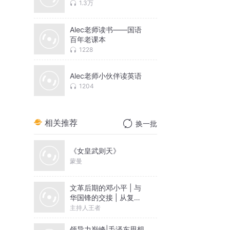
1.3万
Alec老师读书——国语
百年老课本
1228
Alec老师小伙伴读英语
1204
相关推荐
换一批
《女皇武则天》
蒙曼
文革后期的邓小平 | 与
华国锋的交接 | 从复出
到成为领导核心|毛泽东
主持人王者
周恩来
领导力巅峰|毛泽东思想