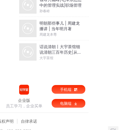
中的管理实战|职场管理
孙春岭
明朝那些事儿 | 周建龙
播讲 | 当年明月著
周建龙本尊
话说清朝丨大宇茶馆细
说清朝三百年历史|从努
尔哈赤到末代皇帝溥仪|
大宇茶馆
康熙雍正乾隆
手机端
企业版
电脑端
员工学习，企业买单
版权声明
自律承诺