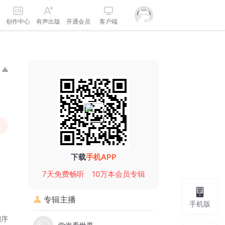
创作中心
有声出版
开通会员
客户端
下载
手机APP
7天免费畅听
10万本会员专辑
专辑主播
手机版
倒序