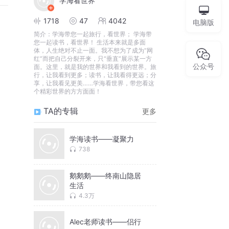
学海看世界
1718
47
4042
电脑版
简介：
学海带您一起旅行，看世界； 学海带
您一起读书，看世界！ 生活本来就是多面
体，人生绝对不止一面。我不想为了成为“网
红”而把自己分裂开来，只“垂直”展示某一方
公众号
面。这里，就是我的世界和我看到的世界。旅
行，让我看到更多；读书，让我看得更远；分
享，让我看见更美……学海看世界，带您看这
个精彩世界的方方面面！
TA的专辑
更多
学海读书——凝聚力
738
鹅鹅鹅——终南山隐居
生活
4.3万
Alec老师读书——侣行