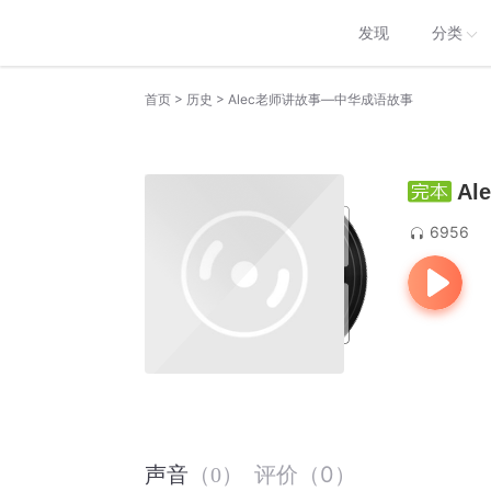
发现
分类
>
>
首页
历史
Alec老师讲故事—中华成语故事
A
6956
评价
（
0
）
声音
（
0
）