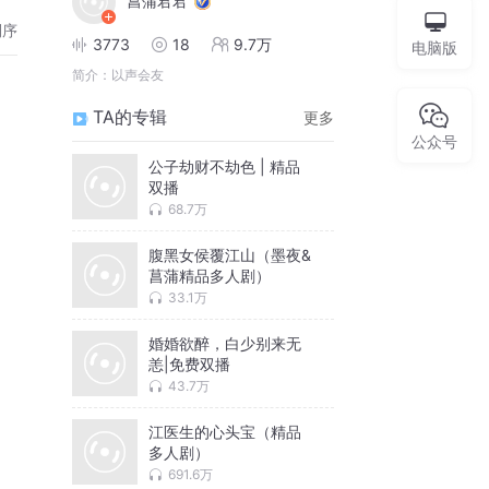
菖蒲君君
倒序
3773
18
9.7万
电脑版
简介：
以声会友
TA的专辑
更多
公众号
公子劫财不劫色 | 精品
双播
68.7万
腹黑女侯覆江山（墨夜&
菖蒲精品多人剧）
33.1万
婚婚欲醉，白少别来无
恙|免费双播
43.7万
江医生的心头宝（精品
多人剧）
691.6万