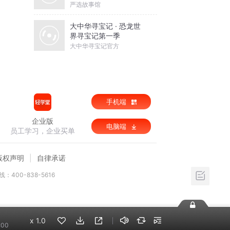
严选故事馆
大中华寻宝记 · 恐龙世
界寻宝记第一季
大中华寻宝记官方
手机端
企业版
电脑端
员工学习，企业买单
版权声明
自律承诺
：400-838-5616
x
1.0
:00