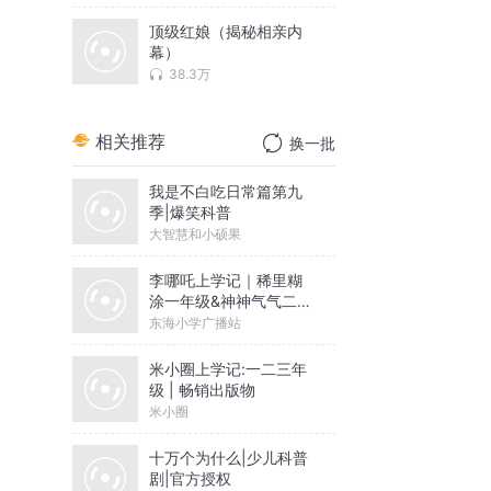
顶级红娘（揭秘相亲内
幕）
38.3万
相关推荐
换一批
我是不白吃日常篇第九
季|爆笑科普
大智慧和小硕果
李哪吒上学记｜稀里糊
涂一年级&神神气气二年
级
东海小学广播站
米小圈上学记:一二三年
级 | 畅销出版物
米小圈
十万个为什么|少儿科普
剧|官方授权