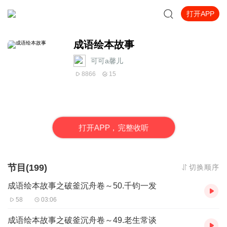
打开APP
成语绘本故事
可可a馨儿
8866
15
打
开
A
P
P，完整收听
节目(199)
切换顺序
成语绘本故事之破釜沉舟卷～50.千钧一发
58
03:06
成语绘本故事之破釜沉舟卷～49.老生常谈