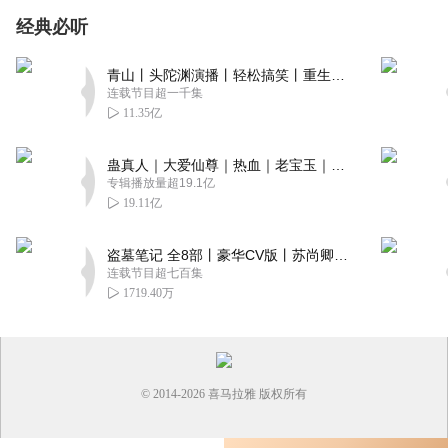
经典必听
青山丨头陀渊演播丨轻松搞笑丨重生穿越丨古代权谋丨VIP免费 | 多人有声剧
连载节目超一千集
11.35亿
蛊真人｜大爱仙尊｜热血｜老宝玉｜多人VIP免费有声剧
专辑播放量超19.1亿
19.11亿
盗墓笔记 全8部丨豪华CV版丨苏尚卿&边江 领衔 多人有声剧丨冠声文化丨南派三叔
连载节目超七百集
1719.40万
© 2014-
2026
喜马拉雅 版权所有