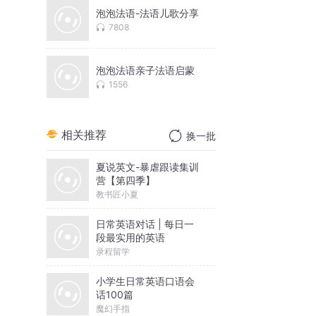
泡泡法语-法语儿歌分享
7808
泡泡法语亲子法语启蒙
1556
相关推荐
换一批
夏说英文-暴虐跟读集训
营【第四季】
教书匠小夏
日常英语对话 | 每日一
段最实用的英语
录程留学
小学生日常英语口语会
话100篇
魔幻手指