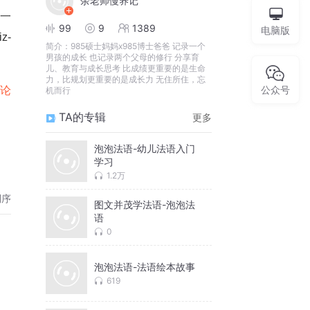
余老师慢养记
。一
99
9
1389
电脑版
z-
简介：
985硕士妈妈x985博士爸爸 记录一个
男孩的成长 也记录两个父母的修行 分享育
儿、教育与成长思考 比成绩更重要的是生命
力，比规划更重要的是成长力 无住所住，忘
公众号
讨论
机而行
TA的专辑
更多
泡泡法语-幼儿法语入门
学习
1.2万
倒序
图文并茂学法语-泡泡法
语
0
泡泡法语-法语绘本故事
619