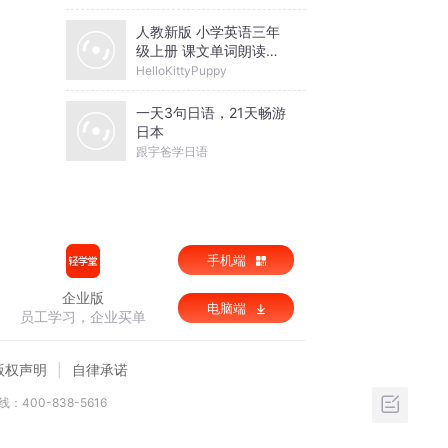
人教新版 小学英语三年
级上册 课文单词朗读口
语听力
HelloKittyPuppy
一天3句日语，21天畅游
日本
跟宇爸学日语
手机端
企业版
电脑端
员工学习，企业买单
版权声明
自律承诺
：400-838-5616