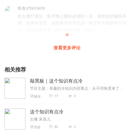
听友476019439
给主播打满分，每天晚上睡前必须听一会，讲的知识确实有
用，也很有意思，感觉每天听书也是一种非常不错的学习方
式。最后感谢主播，能不停的更新，加油！
回复
2023-12-03
6
查看更多评论
娟娟打烊了aa
very good。真的很喜欢这个节目，主播很幽默，讲的很风
趣，每天都能学习冷知识！
相关推荐
回复
2023-09-25
6
敲黑板｜这个知识有点冷
节目主题：有趣的冷知识内容重点：从不同角度来了解有趣的知识点～主播介绍：月碗碗，188线小主播一枚，为实现铁饭碗的目标撸起袖子加油干！️主播寄语：守望着有你相伴...
幽風懸塵
77
2
娱乐
这个节目很不错，在幽默中学到一些实用的知识，一举两
得！
这个知识有点冷
回复
2023-07-12
6
主播:呆喜儿
91
1
历史
镰暴