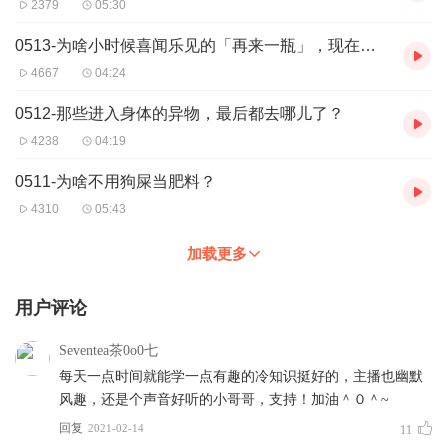
2379
05:30
0513-为啥小时候喜闻乐见的「再来一瓶」，现在都没了？
4667
04:24
0512-那些进入身体的异物，最后都去哪儿了？
4238
04:19
0511-为啥不用狗屎当肥料？
4310
05:43
加载更多
用户评论
Seventea茶0o0七
每天一点时间就能学一点有趣的冷知识挺好的，主播也幽默
风趣，还是个声音好听的小哥哥，支持！加油＾０＾~
回复
2021-02-14
11