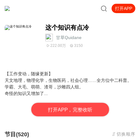
打开APP
这个知识有点冷
甘草Quidane
222.00万
3150
【工作变动，随缘更新】
天文地理，物理化学，生物医药，社会心理……全方位中二科普。
学霸、大毛、萌萌、渣哥，沙雕四人组。
奇怪的知识又增加了...
打
开
A
P
P，完整收听
节目(520)
切换顺序