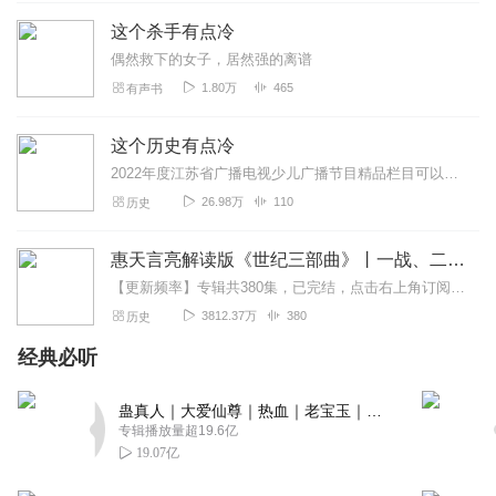
很好，都很喜欢。很有道理，还是个声音好好听的小哥哥
这个杀手有点冷
呢。
偶然救下的女子，居然强的离谱
回复
2023-10-09
5
1.80万
465
有声书
心常念
这个历史有点冷
这是一部很少有的全家都爱听的节目，轻松、简洁、实用、
通俗易懂，制作也很精良，谢谢演播者
2022年度江苏省广播电视少儿广播节目精品栏目可以点开右下角或右上角的“三个圆点”，选择“跳过头尾”，设置：跳过片头21秒，跳过片尾18秒，即可纯享整个专辑无...
26.98万
110
历史
回复
2022-11-05
5
不给唐就捣蛋
惠天言亮解读版《世纪三部曲》丨一战、二战、冷战
一定要来听主播，太搞笑了
【更新频率】专辑共380集，已完结，点击右上角订阅按钮，VIP免费听！【社群福利】2024熊猫君听书社群全新升级，欢迎熊猫君的粉丝听友们入群交流，更多新鲜玩法和...
3812.37万
380
历史
回复
2023-11-26
4
经典必听
随性_589
锲而舍之，朽木不折，锲而不舍，金石可镂。为爱发电，着
蛊真人｜大爱仙尊｜热血｜老宝玉｜多人VIP免费有声剧
实不易，坚持不懈，必有所成。加油！
专辑播放量超19.6亿
19.07亿
回复
2020-05-19
4