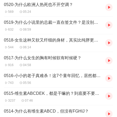
0520-为什么欧洲人热死也不开空调？
569
05:24
0519-为什么小说里的总裁一直在签文件？是没别的工作要做吗？
632
08:59
0518-女生这种又软又纤细的身材，其实比纯胖更危险！
544
06:14
0517-为什么女生的胸有时候软有时候硬？
916
04:58
0516-小小的老子真难杀！这7个童年回忆，居然都有毒！
743
05:56
0515-维生素ABCDEK，都是干嘛的？到底要不要额外补充？
3237
07:46
0514-为什么有维生素ABCD，但没有FGHIJ？