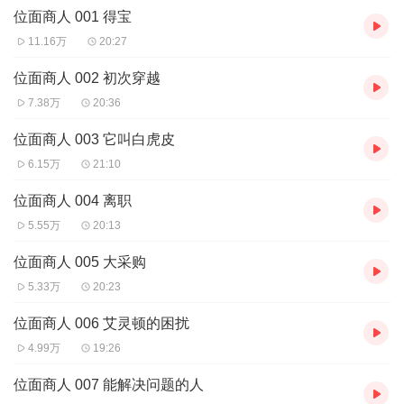
位面商人 001 得宝
【购买须知】
1、本作品为付费有声书，前112集为免费试听，购买成功后，即可
11.16万
20:27
收听，可下载重复收听。
2、版权归原作者所有，严禁翻录成任何形式，严禁在任何第三方平
位面商人 002 初次穿越
台传播，违者将追究其法律责任。
7.38万
20:36
3、如在充值／购买环节遇到问题，您可通过页面右上方按钮，将页
面分享至微信内使用微信支付完成购买。
位面商人 003 它叫白虎皮
4、在购买过程中，如果您有任何问题，可以按以下步骤咨询在线客
6.15万
21:10
服：
第一步：您可在喜马拉雅APP【账号】-【帮助与反馈】”中咨询在线
位面商人 004 离职
客服
5.55万
20:13
第二步：如果您无法联系上APP内在线客服，可关注【喜马拉雅付
费精品】公众号，通过下方菜单栏里咨询在线客服
位面商人 005 大采购
第三步：如果在线客服都未取得联系，也可拨打客服电话：400-
838-5616
5.33万
20:23
位面商人 006 艾灵顿的困扰
4.99万
19:26
位面商人 007 能解决问题的人