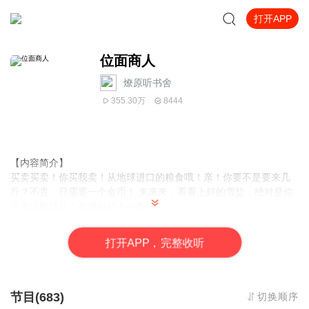
打开APP
位面商人
燎原听书舍
355.30万
8444
【内容简介】
买卖买卖！你买我卖！从地球进口的粮食哦！亲！你要不是要来几
斤？不贵，只需要一个金币！ 来来来，看看上好的雪盐，绝对是你
没见过的珍品！有身份的人必备。
这就是一个人得到了穿越位面的法宝，从而过上万恶的封建领主的
日子的故事！
打
开
A
P
P，完整收听
【作者/主播简介】
作者：末日战神，网络小说作家。
主播：燎原听书舍
节目(683)
切换顺序