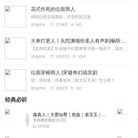
扣，一波未平一波又起。作者心思其及缜密，篇章一波又一
花式作死的位面商人
波，这样的精品佳作也只有同样心思缜密的演播者才可以演
得跨位面交易系统，开启作死之旅
播出来。
27.96万
931
有声书
回复
2021-07-19
4
大奉打更人丨头陀渊领衔多人有声剧|畅听全集|王鹤棣、田曦薇主演影视剧原著|卖报小郎君
风字
【冒泡有奖】听说杨千幻那厮要与我一较高下，我许七安要开始装叉了！快进入声音播放页戳下方输入框，冒个泡偷偷告诉我，我要用哪些诗词才能胜过他？说得好的，有赏！202...
小说挺有特点的，特别喜欢，特别爱听五星好评，谢谢，
110.57亿
1754
有声书
回复
2021-06-22
4
位面穿梭商人 |穿越奇幻搞笑剧
梦幻般的星空遥不可及
切，没前途，你看这本《蚩尤灭天决》怎么样？
这部小说非常好听，非常的展 值得一听。
18.67万
267
有声书
回复
2024-01-16
1
经典必听
1593307nxeq
非常好听只是没有女声为什么那么多差评？
蛊真人｜大爱仙尊｜热血｜老宝玉｜多人VIP免费有声剧
专辑播放量超19.2亿
回复
2022-12-10
1
19.02亿
T浮生流云T