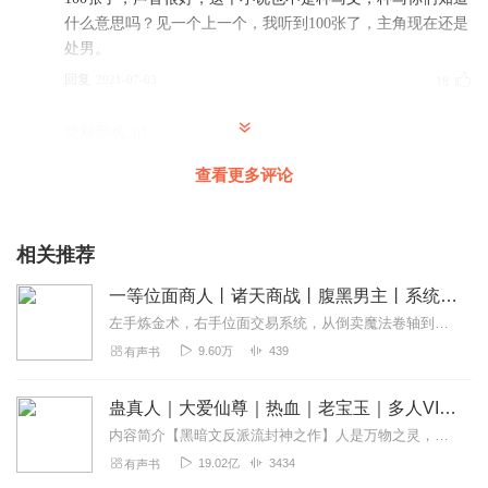
什么意思吗？见一个上一个，我听到100张了，主角现在还是
处男。
回复
2021-07-03
18
绝对那啥_q1
这是我听过最尼玛接地气的女主名字！
查看更多评论
回复
2021-05-01
6
崋老师
相关推荐
来人啊，把朕的轩辕剑拿来给老道切块西瓜， 把秦始皇的传
一等位面商人丨诸天商战丨腹黑男主丨系统暴富丨炼金权谋丨爆笑逆袭丨多人有声剧
国玉玺拿来给老道砸核桃， 唐玄奘把你的袈裟拿来给老道做
件披风， 孙悟空把你的金箍棒拿来给老道跳个钢管舞， 八戒
左手炼金术，右手位面交易系统，从倒卖魔法卷轴到操控帝国经济
把你的九齿钉耙拿来给老道蔬一个中分头 沙悟净把你的降妖
9.60万
439
有声书
宝杖拿来给老道炒个菜， 姜子牙把你的封神榜拿来给老道挂
墙上， 妲己把你的九根尾巴拿来给老道做个围脖， 云长把你
蛊真人｜大爱仙尊｜热血｜老宝玉｜多人VIP免费有声剧
的青龙偃月刀拿来给老道刮一下胡子 陆判官把你的生死笔拿
内容简介【黑暗文反派流封神之作】人是万物之灵，蛊是天地真精。一个穿越者不断重生的故事。一个养蛊、炼蛊、用蛊的奇特世界。配音组（男角色）老宝玉旁白...
来给老道画个眉！ 最后请扶我上高压线，我给老道弹一首苏
19.02亿
3434
有声书
东坡 十分赞，人物形象，心思缜密，情节跌宕起伏环环相