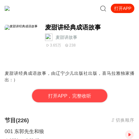
打开APP
麦甜讲经典成语故事
麦甜讲故事
3.65万
238
麦甜讲经典成语故事，由辽宁少儿出版社出版，喜马拉雅独家播
出：）
打
开
A
P
P，完整收听
节目(226)
切换顺序
001 东郭先生和狼