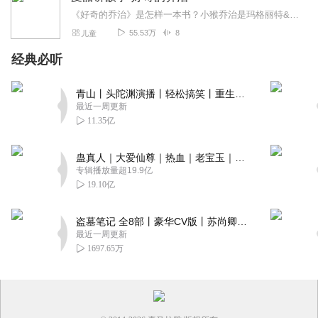
《好奇的乔治》是怎样一本书？小猴乔治是玛格丽特&H.A.雷夫妇创造的。他们以在南美生活时，对狒狒的观察和速写为基础，在二次大战逃难中，画成图画书《好奇的乔治》。...
55.53万
8
儿童
经典必听
青山丨头陀渊演播丨轻松搞笑丨重生穿越丨古代权谋丨VIP免费 | 多人有声剧
最近一周更新
11.35亿
蛊真人｜大爱仙尊｜热血｜老宝玉｜多人VIP免费有声剧
专辑播放量超19.9亿
19.10亿
盗墓笔记 全8部丨豪华CV版丨苏尚卿&边江 领衔 多人有声剧丨冠声文化丨南派三叔
最近一周更新
1697.65万