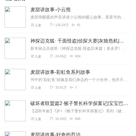
麦甜讲故事-小云熊
麦甜用暖暖的声音讲述小云熊的暖心故事。星星市的三岁小女孩南南，在云朵城用云朵造出了一只小熊。小云熊会飞会笑，会造雨造雪，还会变小魔术！小女孩南南与小云熊北北自此...
126.24万
41
儿童
神探迈克狐· 千面怪盗|侦探大赛|灰狼危机|多多罗
新专辑点击收听《神探迈克狐·怪盗归来篇｜多多罗》！！！>>>点击进入主播橱窗购买《神探迈克狐》系列图书吧!<<<多多罗故事【点击前往】收听多多罗其他好玩有趣的故...
24.65亿
834
儿童
麦甜讲故事-彩虹鱼系列故事
书中的“彩虹鱼”就像是我们身边的一个小伙伴，他并不完美，会犯各种各样小朋友也容易犯的小错误，但总是努力去尝试和学习。“彩虹鱼”系列图书可以让孩子在好玩的故事和精...
33.81万
7
儿童
破坏者联盟篇2·猴子警长科学探案记|宝宝巴士故事
【适听年龄】7岁+《猴子警长科学探案记》系列《破坏者联盟篇1·猴子警长科学探案记》>>>《破坏者联盟篇2·猴子警长科学探案记》>>>《破坏者联盟篇3·猴子警长科...
16.20亿
846
儿童
麦甜讲故事-好奇的乔治