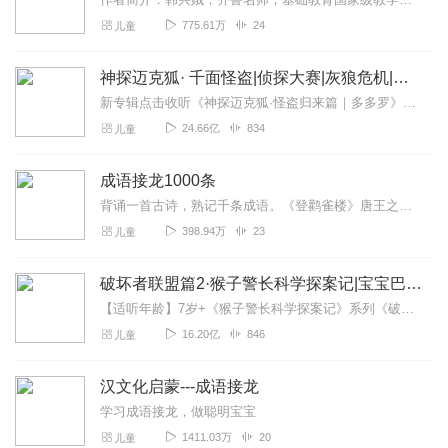
775.61万
24
儿童
神探迈克狐· 千面怪盗|侦探大赛|灰狼危机|多多罗
新专辑点击收听《神探迈克狐·怪盗归来篇｜多多罗》！！！>>>点击进入主播橱窗购买《神探迈克狐》系列图书吧!<<<多多罗故事【点击前往】收听多多罗其他好玩有趣的故...
24.66亿
834
儿童
成语接龙1000条
背诵一首古诗，熟记千条成语。《登鹳雀楼》唐王之涣白日依山尽，黄河入海流。欲穷千里目，更上一层楼。成语接龙1000条巧妙地将《登鹳雀楼》全诗的20个字作为龙头，...
398.94万
23
儿童
破坏者联盟篇2·猴子警长科学探案记|宝宝巴士故事
【适听年龄】7岁+《猴子警长科学探案记》系列《破坏者联盟篇1·猴子警长科学探案记》>>>《破坏者联盟篇2·猴子警长科学探案记》>>>《破坏者联盟篇3·猴子警长科...
16.20亿
846
儿童
汉文化启蒙---成语接龙
学习成语接龙，做聪明宝宝
1411.03万
20
儿童