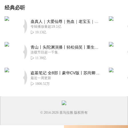
经典必听
蛊真人｜大爱仙尊｜热血｜老宝玉｜多人VIP免费有声剧
专辑播放量超19.1亿
19.13亿
青山丨头陀渊演播丨轻松搞笑丨重生穿越丨古代权谋丨VIP免费 | 多人有声剧
连载节目超一千集
11.39亿
盗墓笔记 全8部丨豪华CV版丨苏尚卿&边江 领衔 多人有声剧丨冠声文化丨南派三叔
最近一周更新
1806.52万
© 2014-
2026
喜马拉雅 版权所有