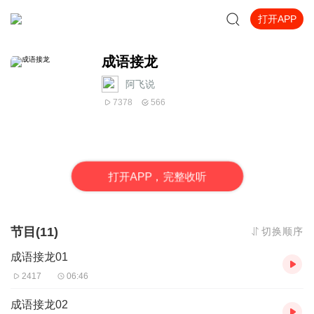
打开APP
成语接龙
阿飞说
7378
566
打
开
A
P
P，完整收听
节目(11)
切换顺序
成语接龙01
2417
06:46
成语接龙02