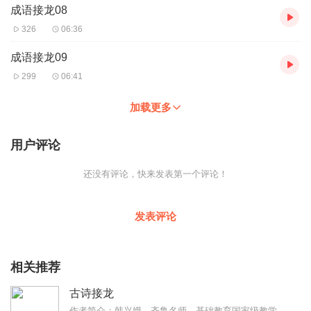
成语接龙08
326
06:36
成语接龙09
299
06:41
加载更多
用户评论
还没有评论，快来发表第一个评论！
发表评论
相关推荐
古诗接龙
作者简介：韩兴娥，齐鲁名师，基础教育国家级教学成果一等奖获得者，当当第十一届影响力作家教育名家，“课内海量阅读”教学法创始人。她用两个星期带领学生完成语文课本教...