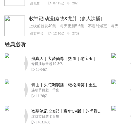
87.15亿
282
儿童
牧神记|动漫|秦牧&龙胖（多人演播）
上线前首发40集，每天更新5-6集！不定时爆更！每天17:00更新，订阅可以看到每日更新！一定要“订阅”才能第一时间收到通知哦！内容简介大墟的祖训说，天黑,别出...
12.10亿
2762
有声书
经典必听
蛊真人｜大爱仙尊｜热血｜老宝玉｜多人VIP免费有声剧
专辑播放量超19.3亿
19.04亿
青山丨头陀渊演播丨轻松搞笑丨重生穿越丨古代权谋丨VIP免费 | 多人有声剧
连载节目超一千集
11.26亿
盗墓笔记 全8部丨豪华CV版丨苏尚卿&边江 领衔 多人有声剧丨冠声文化丨南派三叔
连载节目超七百集
1463.07万