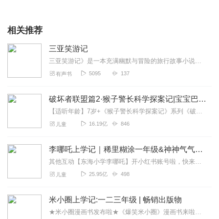
相关推荐
三亚笑游记
三亚笑游记》是一本充满幽默与冒险的旅行故事小说，作者以轻松诙谐的笔调，讲述了一系列在三亚发生的趣事。这本小说不仅是一本旅行指南，更是一本能够带给读者欢笑和启发的...
5095
137
有声书
破坏者联盟篇2·猴子警长科学探案记|宝宝巴士故事
【适听年龄】7岁+《猴子警长科学探案记》系列《破坏者联盟篇1·猴子警长科学探案记》>>>《破坏者联盟篇2·猴子警长科学探案记》>>>《破坏者联盟篇3·猴子警长科...
16.19亿
846
儿童
李哪吒上学记｜稀里糊涂一年级&神神气气二年级
其他互动【东海小学李哪吒】开小红书账号啦，快来关注和李哪吒成为好朋友！有机会免费领儿童会员、官方周边！【点击加入】东海小学广播站圈子，更多互动！李哪吒全新冒险番...
25.95亿
498
儿童
米小圈上学记:一二三年级 | 畅销出版物
★米小圈漫画书发布啦★《爆笑米小圈》漫画书来啦《米小圈上学记》一二三年级正版广播剧！《米小圈上学记》系列是儿童作家北猫最新创作的儿童小说系列，作品诙谐幽默、好...