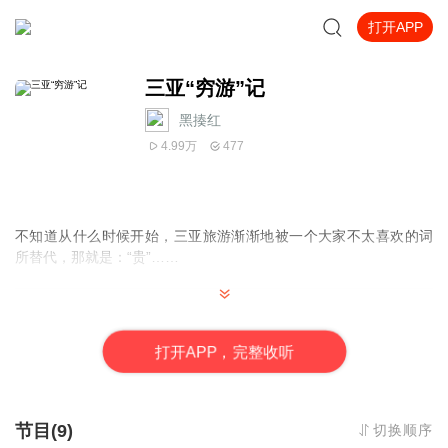
打开APP
三亚“穷游”记
黑揍红
4.99万
477
不知道从什么时候开始，三亚旅游渐渐地被一个大家不太喜欢的词
所替代，那就是：“贵”……
【主播简介】
大红姐姐，有声电台旅游频道主播，职业旅行玩家。
打
开
A
P
P，完整收听
本专辑图片和文字可以在此查看：
微博：黑揍红
节目(9)
切换顺序