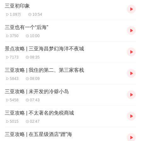
【专辑简介】
三亚初印象
这是我第一次去三亚的时候写的游记。
1.09万
10:54
我当时在三亚待了一个多星期。我发现，很多没有去过三亚的人对
这个城市还是有一些误会的。
三亚也有一个“后海”
在这个专辑里，我就来说一说我眼中的三亚，以及我在三亚的穷游
攻略。
3750
10:00
我想，它对第一次去三亚的人，应该多少可以有一些帮助的。
景点攻略 | 三亚海昌梦幻海洋不夜城
7173
08:35
三亚攻略 | 我住的第二、第三家客栈
5843
08:09
三亚攻略 | 未开发的冷僻小岛
5458
07:43
三亚攻略 | 不太著名的免税商城
5015
02:47
三亚攻略 | 在五星级酒店“蹭”海