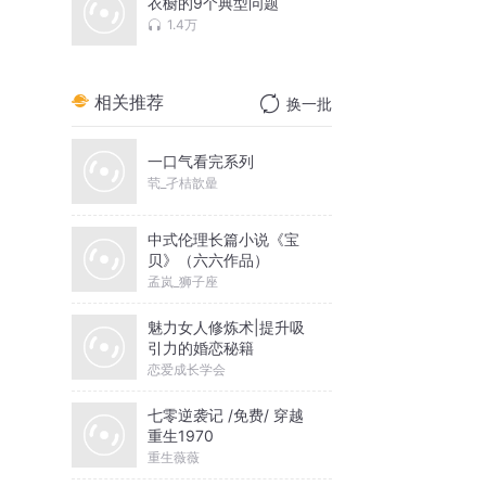
衣橱的9个典型问题
1.4万
相关推荐
换一批
一口气看完系列
茕_孑桔歆曐
中式伦理长篇小说《宝
贝》（六六作品）
孟岚_狮子座
魅力女人修炼术|提升吸
引力的婚恋秘籍
恋爱成长学会
七零逆袭记 /免费/ 穿越
重生1970
重生薇薇