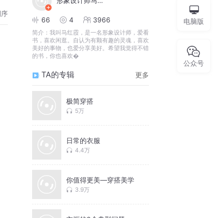
形象设计师马红霞
倒序
66
4
3966
电脑版
简介：
我叫马红霞，是一名形象设计师，爱看
书，喜欢闲逛。自认为有颗有趣的灵魂，喜欢
美好的事物，也爱分享美好。希望我觉得不错
的书，你也喜欢�
公众号
TA的专辑
更多
极简穿搭
5万
日常的衣服
4.4万
你值得更美—穿搭美学
3.9万