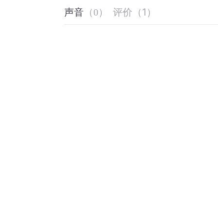
评价
（
1
）
声音
（
0
）