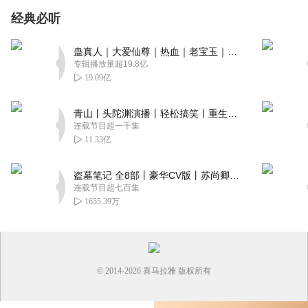
经典必听
蛊真人｜大爱仙尊｜热血｜老宝玉｜多人VIP免费有声剧
专辑播放量超19.8亿
19.09亿
青山丨头陀渊演播丨轻松搞笑丨重生穿越丨古代权谋丨VIP免费 | 多人有声剧
连载节目超一千集
11.33亿
盗墓笔记 全8部丨豪华CV版丨苏尚卿&边江 领衔 多人有声剧丨冠声文化丨南派三叔
连载节目超七百集
1655.39万
© 2014-
2026
喜马拉雅 版权所有