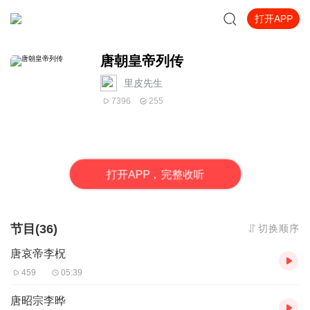
打开APP
唐朝皇帝列传
里皮先生
7396
255
打
开
A
P
P，完整收听
节目(36)
切换顺序
唐哀帝李柷
459
05:39
唐昭宗李晔