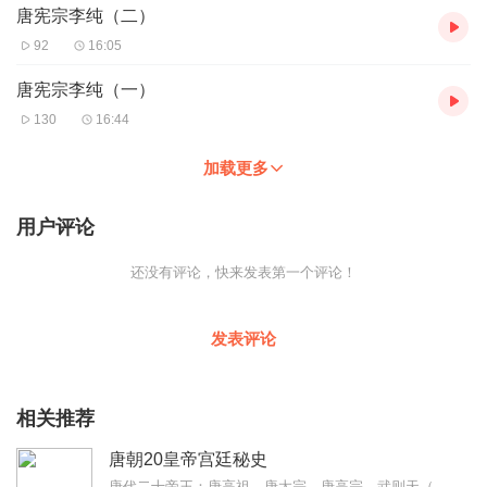
唐宪宗李纯（二）
92
16:05
唐宪宗李纯（一）
130
16:44
加载更多
用户评论
还没有评论，快来发表第一个评论！
发表评论
相关推荐
唐朝20皇帝宫廷秘史
唐代二十帝王：唐高祖、唐太宗、唐高宗、武则天（周朝）、唐玄宗、唐文宗、唐武宗、唐宣宗……开疆拓土、建功立业、由盛转衰……兴亡三百年。