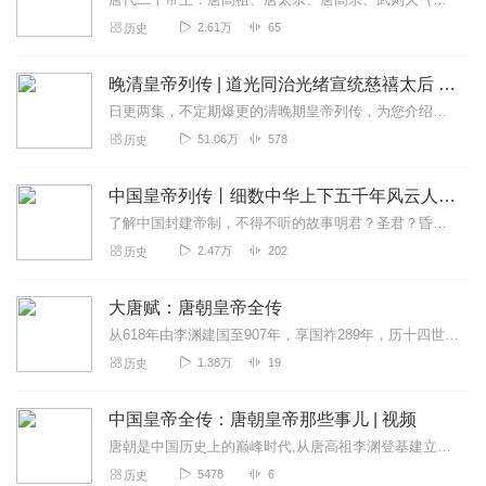
2.61万
65
历史
晚清皇帝列传 | 道光同治光绪宣统慈禧太后 | 鸦片战争洋务运动戊戌变法 | 清朝是如何灭亡的
日更两集，不定期爆更的清晚期皇帝列传，为您介绍清末试图力挽狂澜的皇帝们，究竟是什么让他们无法改变清朝衰亡的命运
51.06万
578
历史
中国皇帝列传丨细数中华上下五千年风云人物丨从始皇嬴政到末代溥仪
了解中国封建帝制，不得不听的故事明君？圣君？昏君？从正史的角度出发，还原中国帝王们传奇的一生！荡气回肠的历史九五之尊的人生大一统的始皇帝嬴政（前259年—前2...
2.47万
202
历史
大唐赋：唐朝皇帝全传
从618年由李渊建国至907年，享国祚289年，历十四世，传二十一代皇帝；除了开创“贞观之治”的唐太宗李世民、开创“开元盛世”的唐玄宗李隆基等历史上赫赫有名的君...
1.38万
19
历史
中国皇帝全传：唐朝皇帝那些事儿 | 视频
唐朝是中国历史上的巅峰时代,从唐高祖李渊登基建立唐朝,到唐哀帝被朱温杀死,唐朝历时289年,共经历21位皇帝,唐朝巍峨的形象,照耀古今,空前绝后。唐朝皇帝中,既...
5478
6
历史