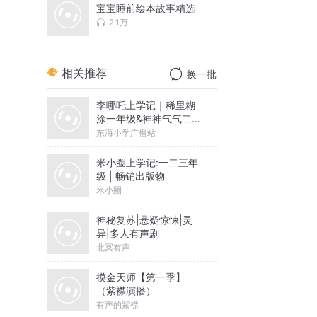
宝宝睡前绘本故事精选
2.1万
相关推荐
换一批
李哪吒上学记｜稀里糊
涂一年级&神神气气二年
级
东海小学广播站
米小圈上学记:一二三年
级 | 畅销出版物
米小圈
神秘复苏|悬疑惊悚|灵
异|多人有声剧
北冥有声
摸金天师【第一季】
（紫襟演播）
有声的紫襟