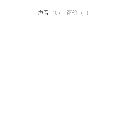
评价
（
1
）
声音
（
0
）