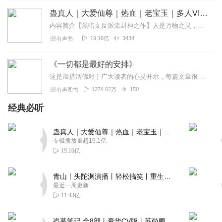
蛊真人｜大爱仙尊｜热血｜老宝玉｜多人VIP免费有声剧
内容简介【黑暗文反派流封神之作】人是万物之灵，蛊是天地真精。一个穿越者不断重生的故事。一个养蛊、炼蛊、用蛊的奇特世界。配音组（男角色）老宝玉旁白...
19.16亿
3434
有声书
《一切都是最好的安排》
这是加措活佛对于广大读者的心灵开示，每篇文章很短，却不乏给予心灵力量的源泉，深入浅出，生动形象……，让听者反观内心，正视自己，树立正确的人生方向和生活态度，乐观...
1274.02万
150
有声图书
经典必听
蛊真人｜大爱仙尊｜热血｜老宝玉｜多人VIP免费有声剧
专辑播放量超19.1亿
19.16亿
青山丨头陀渊演播丨轻松搞笑丨重生穿越丨古代权谋丨VIP免费 | 多人有声剧
最近一周更新
11.43亿
盗墓笔记 全8部丨豪华CV版丨苏尚卿&边江 领衔 多人有声剧丨冠声文化丨南派三叔