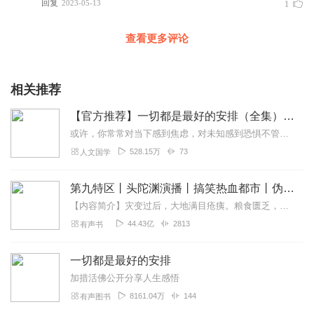
回复
2023-05-13
1
查看更多评论
相关推荐
【官方推荐】一切都是最好的安排（全集）加措“人生智慧三部曲”
或许，你常常对当下感到焦虑，对未知感到恐惧不管你想成为怎样的人，面对世间何种烦恼你都可以在加措活佛的加持和开示中，获得改变的力量百万册畅销书作者加措活佛的逆境求...
528.15万
73
人文国学
第九特区丨头陀渊演播丨搞笑热血都市丨伪戒丨VIP免费多人有声剧
【内容简介】灾变过后，大地满目疮痍。粮食匮乏，资源紧俏，局势混乱……一位从待规划区杀出来的青年，背对着漫天黄沙，孤身来到九区谋生，却不曾想偶然结识三五好友，一念...
44.43亿
2813
有声书
一切都是最好的安排
加措活佛公开分享人生感悟
8161.04万
144
有声图书