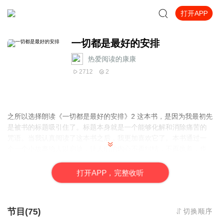
打开APP
一切都是最好的安排
热爱阅读的康康
2712
2
之所以选择朗读《一切都是最好的安排》2 这本书，是因为我最初先
是被书的标题吸引住了。标题本身就是一个能够化解和消除痛苦的
咒语。当我认真阅读了这本书之后，我更加喜欢它了。本书通过一
个一个小故事给人以启迪，让人们的内心不再纠结，不再执着，也
不再追求烦恼的根本，而是学会了活在当下。希望它能驱散我们心
中的雾霾，开启我们心灵的宝藏。
打
开
A
P
P，完整收听
节目(75)
切换顺序