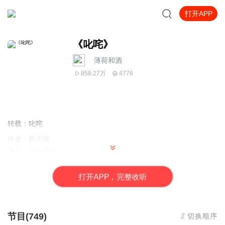
打开APP
《叱咤》
_薄荷和酒
858.27万
4776
转载：叱咤
作者：风天啸
播音：书友佳苑
内容简介：
雷霆一怒，风云变色，此为叱咤
打
开
A
P
P，完整收听
张浩天,一个生活在社会最底层的少年,在一次磨难后崛起。
一场场惊心动魄的生死磨炼,一道道难以挣扎的人性诱惑 当风云散尽,
节目(749)
切换顺序
他忽然发现,自己已经站在了万山之巅 天下之大，四海之内，任我叱