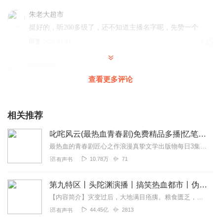
朱老大超市
挺好的，听200多级了，还不知道主播名字呢，先赞一个
回复
2020-04-01
7
聆籁饕蠹
可惜的是 小说作者已故多年了 他的作品风格我都很喜欢
查看更多评论
回复
2021-03-05
6
相关推荐
1351868zgmp
看评论应该是不错的。先收藏了，以后再听。
叱咤风云(最热血青春剧)免费精品多播|忆笔生花著
回复
2022-08-27
4
最热血的青春剧匠心之作浪漫真挚文学出版物每日3集更新，欢迎订阅分享五星好评猫本凯西和她小伙伴们共同演播内容简介故事从大四毕业开始，面临毕业的吴云...
10.78万
71
有声书
韩其其格
这部作品很喜欢，老师讲的也很生动。超赞，听课好几次都
第九特区丨头陀渊演播丨搞笑热血都市丨伪戒丨VIP免费多人有声剧
不觉得腻。每回听都有不同的感觉
【内容简介】灾变过后，大地满目疮痍。粮食匮乏，资源紧俏，局势混乱……一位从待规划区杀出来的青年，背对着漫天黄沙，孤身来到九区谋生，却不曾想偶然结识三五好友，一念...
回复
2021-08-04
4
44.45亿
2813
有声书