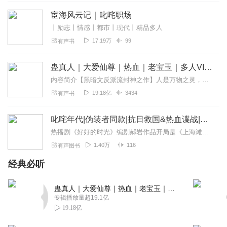
TUYONG欣
宦海风云记｜叱咤职场
能拍成电影更好，电视剧也行
丨励志丨情感丨都市丨现代丨精品多人
回复
2020-04-28
4
17.19万
99
有声书
新华扬
蛊真人｜大爱仙尊｜热血｜老宝玉｜多人VIP免费有声剧
一部好的小说，需要一个好的主播，非常好啊
内容简介【黑暗文反派流封神之作】人是万物之灵，蛊是天地真精。一个穿越者不断重生的故事。一个养蛊、炼蛊、用蛊的奇特世界。配音组（男角色）老宝玉旁白...
回复
2020-03-10
4
19.18亿
3434
有声书
龙羚
叱咤年代|伪装者同款|抗日救国&热血谍战|影视原著
66666666666
热播剧《好好的时光》编剧郝岩作品开局是《上海滩》，中间是《伪装者》，结局却是一人血染红旗，一人跪着谢幕。【内容简介】抗战时期，高天行在一次行动中结识了行走江湖的...
回复
2019-10-28
4
1.40万
116
有声图书
经典必听
A认识你shi我的缘
叱詫我听三遍还是很不错的
蛊真人｜大爱仙尊｜热血｜老宝玉｜多人VIP免费有声剧
回复
2022-10-28
3
专辑播放量超19.1亿
19.18亿
1558255teaq