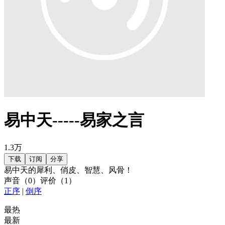
易中天-----易家之言
1.3万
下载
订阅
分享
易中天的犀利、俏皮、智慧、风骨！
声音
（
0
）
评价
（
1
）
正序
|
倒序
最热
最新