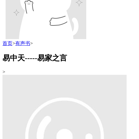
首页
>
有声书
>
易中天-----易家之言
>