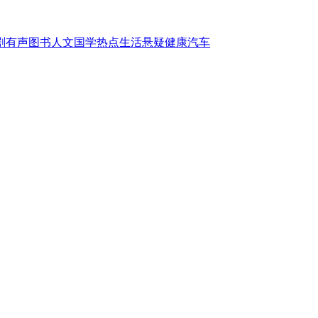
剧
有声图书
人文国学
热点
生活
悬疑
健康
汽车