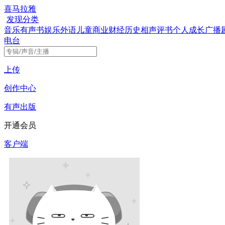
喜马拉雅
发现
分类
音乐
有声书
娱乐
外语
儿童
商业财经
历史
相声评书
个人成长
广播
电台
上传
创作中心
有声出版
开通会员
客户端