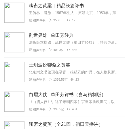
聊斋之黄粱｜精品长篇评书
王传林，满族，1967年生人，原籍北京，1980年，拜天津实验曲艺杂技团相声演员于宝林先生为师。1982年被原天津红桥区曲艺团评书演员孙久隆收为徒学习评书，...
3586
17
相声评书
乱世枭雄 | 单田芳经典
清晰版本指路：乱世枭雄（单田芳经典），持续更新中《乱世枭雄》讲的是东北王张作霖和其子少帅张学良的传奇故事，是著名评书艺术家单田芳先生根据大量的历史材料和广为流传...
40.93亿
486
相声评书
王玥波说聊斋之黄英
北京崇文书馆现在录音，很精彩的作品，在人物从新塑造上更具有戏剧化，不失为“王派”聊斋的代表作品。
1376.55万
23
相声评书
白眉大侠 | 单田芳评书（喜马精制版）
《白眉大侠》讲述了宋朝四帝仁宗皇帝执政期间，以徐良、白云瑞为书胆，包括七侠、大五义、小五义、小七杰等众开封府校尉，在八王赵德芳、包拯、颜查散等清官的支持下，为保...
39.65亿
401
相声评书
聊斋之黄英（全21回，初田天播讲）