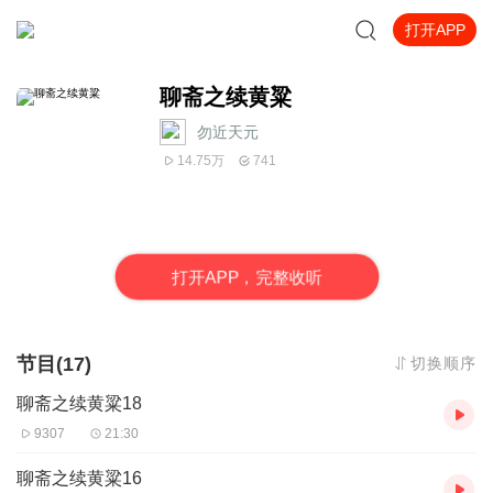
打开APP
聊斋之续黄粱
勿近天元
14.75万
741
打
开
A
P
P，完整收听
节目(17)
切换顺序
聊斋之续黄粱18
9307
21:30
聊斋之续黄粱16