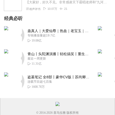
【大家好，好久不见。非常感谢天下霸唱老师和“九河书馆”何老师的大力帮助。感谢二位帮忙和平台沟通协调，使我的账号得以找回并重启。我会继续上传怪谈、奇谈音频，还请大...
10.07万
21
相声评书
经典必听
蛊真人｜大爱仙尊｜热血｜老宝玉｜多人VIP免费有声剧
专辑播放量超19.7亿
19.08亿
青山丨头陀渊演播丨轻松搞笑丨重生穿越丨古代权谋丨VIP免费 | 多人有声剧
最近一周更新
11.31亿
盗墓笔记 全8部丨豪华CV版丨苏尚卿&边江 领衔 多人有声剧丨冠声文化丨南派三叔
连载节目超七百集
1608.78万
© 2014-
2026
喜马拉雅 版权所有