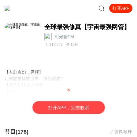
打开APP
全球最强修真【宇宙最强网管】
时光糖FM
11.02万
1180
【玄幻奇幻，男频】
让网管来拯救世界，谈何容易？
【原作】转生之网管
【内容简介】
异界位面，玉帝施王霸之气，八主神奉上全系魔法灵魂一名。
玉帝智谋通天，谴灵魂转生下界，寄身一网虫体内。
打
开
A
P
P，完整收听
无奈签下卖身合同，委身网管一职。
让网管来拯救世界，谈何容易？
【出品方】
节目(178)
切换顺序
时光糖