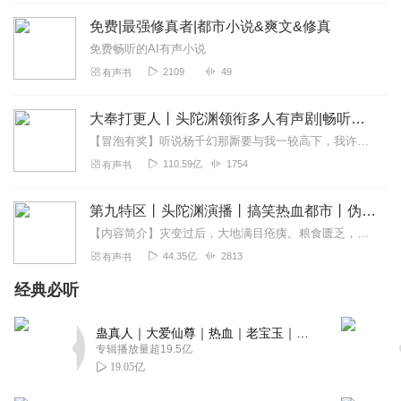
啦
免费|最强修真者|都市小说&爽文&修真
回复
2020-03-11
0
免费畅听的AI有声小说
2109
49
有声书
CV_Aday
大奉打更人丨头陀渊领衔多人有声剧|畅听全集|王鹤棣、田曦薇主演影视剧原著|卖报小郎君
回复
2020-02-12
0
【冒泡有奖】听说杨千幻那厮要与我一较高下，我许七安要开始装叉了！快进入声音播放页戳下方输入框，冒个泡偷偷告诉我，我要用哪些诗词才能胜过他？说得好的，有赏！202...
110.59亿
1754
有声书
极炫天
第九特区丨头陀渊演播丨搞笑热血都市丨伪戒丨VIP免费多人有声剧
回复
2020-01-08
0
【内容简介】灾变过后，大地满目疮痍。粮食匮乏，资源紧俏，局势混乱……一位从待规划区杀出来的青年，背对着漫天黄沙，孤身来到九区谋生，却不曾想偶然结识三五好友，一念...
44.35亿
2813
有声书
努力的阿九哥哥
好听
！
经典必听
回复
2019-04-13
0
蛊真人｜大爱仙尊｜热血｜老宝玉｜多人VIP免费有声剧
专辑播放量超19.5亿
好ヾ(Ő∀Ő๑)ﾉ太好惹
19.05亿
回复
2019-03-13
0