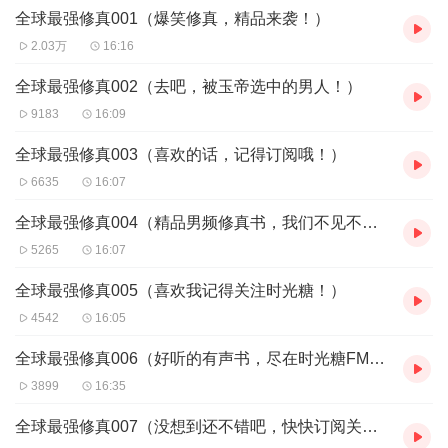
全球最强修真001（爆笑修真，精品来袭！）
【主播】
2.03万
16:16
灿烂之音-Aday，俇俇
全球最强修真002（去吧，被玉帝选中的男人！）
9183
16:09
【作者简介】
血龙赤帝 ，四维文学签约作家
全球最强修真003（喜欢的话，记得订阅哦！）
6635
16:07
全球最强修真004（精品男频修真书，我们不见不散！）
5265
16:07
全球最强修真005（喜欢我记得关注时光糖！）
4542
16:05
全球最强修真006（好听的有声书，尽在时光糖FM！）
3899
16:35
全球最强修真007（没想到还不错吧，快快订阅关注吧！）