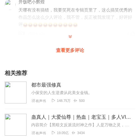
开饭吧小辉煌
天哪有没有搞错，我要笑死在专辑页里了，这么搞笑优秀的
作品怎么这么少人评论，我不管，反正被我发现了，好评好
评
回复
2020-03-12
0
加7的7
查看更多评论
真的是十分好看，每一个情节都生动有趣，十分逼真。收费
也是理所当然，又好听，又细引人，值得一听！
相关推荐
回复
2020-03-11
0
都市最强修真
苏尔其然
小保安的人生逆袭从此美女金钱。
主播声音太好听了，小说情节也不错，后期制作也很用心，
148.75万
500
有声书
非常棒的作品，毫不犹豫的就买了
回复
2020-03-11
0
蛊真人｜大爱仙尊｜热血｜老宝玉｜多人VIP免费有声剧
内容简介【黑暗文反派流封神之作】人是万物之灵，蛊是天地真精。一个穿越者不断重生的故事。一个养蛊、炼蛊、用蛊的奇特世界。配音组（男角色）老宝玉旁白...
miss火月
19.05亿
3434
有声书
最强最强最强哈哈 诶嘛 主播播讲的很好滴 推荐了 辛苦