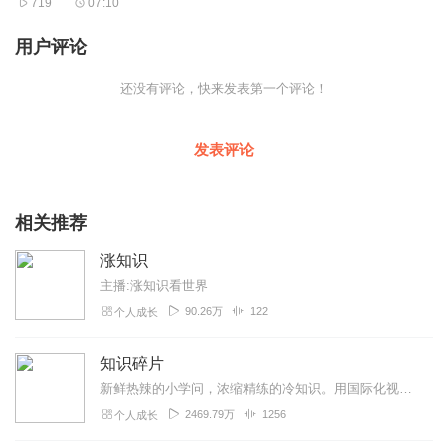
719
07:10
用户评论
还没有评论，快来发表第一个评论！
发表评论
相关推荐
涨知识
主播:涨知识看世界
90.26万
122
个人成长
知识碎片
新鲜热辣的小学问，浓缩精练的冷知识。用国际化视角和敏锐的洞察力帮你甄选出值得你关注的内容资讯，碎片化的时间也可以深入了解教育、医疗、经济、科技……
2469.79万
1256
个人成长