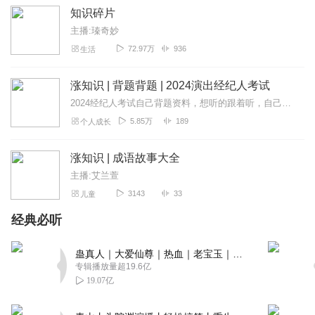
知识碎片
主播:瑧奇妙
72.97万
936
生活
涨知识 | 背题背题 | 2024演出经纪人考试
2024经纪人考试自己背题资料，想听的跟着听，自己背题过程，碎碎念模式，磨耳朵
5.85万
189
个人成长
涨知识 | 成语故事大全
主播:艾兰萱
3143
33
儿童
经典必听
蛊真人｜大爱仙尊｜热血｜老宝玉｜多人VIP免费有声剧
专辑播放量超19.6亿
19.07亿